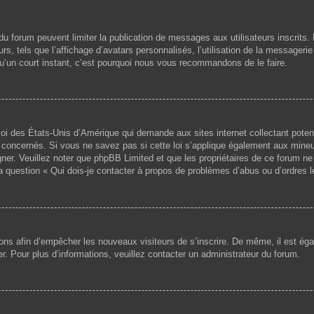
s du forum peuvent limiter la publication de messages aux utilisateurs inscri
s, tels que l’affichage d’avatars personnalisés, l’utilisation de la messagerie 
 qu’un court instant, c’est pourquoi nous vous recommandons de le faire.
loi des États-Unis d’Amérique qui demande aux sites internet collectant pote
concernés. Si vous ne savez pas si cette loi s’applique également aux mineu
igner. Veuillez noter que phpBB Limited et que les propriétaires de ce forum 
la question « Qui dois-je contacter à propos de problèmes d’abus ou d’ordres l
ptions afin d’empêcher les nouveaux visiteurs de s’inscrire. De même, il est é
iser. Pour plus d’informations, veuillez contacter un administrateur du forum.