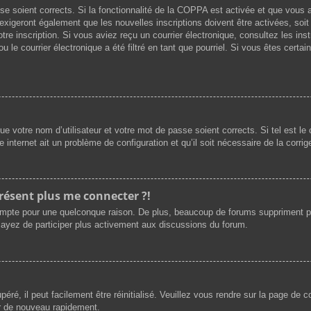
asse soient corrects. Si la fonctionnalité de la COPPA est activée et que vous
exigeront également que les nouvelles inscriptions doivent être activées, soi
votre inscription. Si vous aviez reçu un courrier électronique, consultez les i
le courrier électronique a été filtré en tant que pourriel. Si vous êtes certai
e votre nom d’utilisateur et votre mot de passe soient corrects. Si tel est l
e internet ait un problème de configuration et qu’il soit nécessaire de la corrige
présent plus me connecter ?!
ompte pour une quelconque raison. De plus, beaucoup de forums suppriment périod
sayez de participer plus activement aux discussions du forum.
ré, il peut facilement être réinitialisé. Veuillez vous rendre sur la page de 
er de nouveau rapidement.