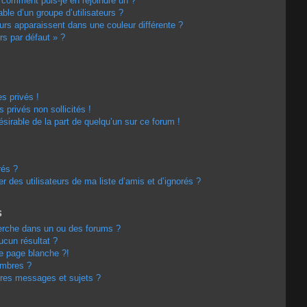
t comment puis-je en rejoindre un ?
le d’un groupe d’utilisateurs ?
eurs apparaissent dans une couleur différente ?
rs par défaut » ?
s privés !
privés non sollicités !
désirable de la part de quelqu’un sur ce forum !
rés ?
 des utilisateurs de ma liste d’amis et d’ignorés ?
s
erche dans un ou des forums ?
cun résultat ?
e page blanche ?!
embres ?
res messages et sujets ?