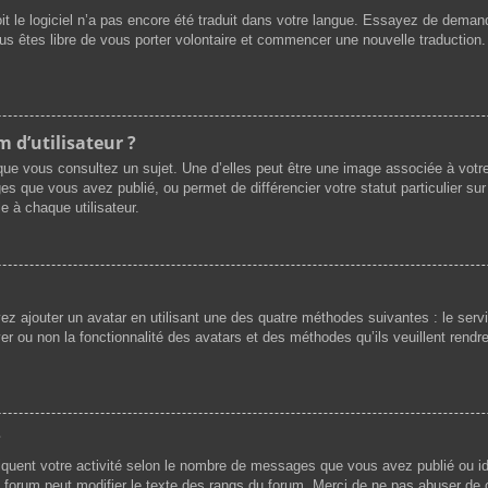
oit le logiciel n’a pas encore été traduit dans votre langue. Essayez de demande
ous êtes libre de vous porter volontaire et commencer une nouvelle traduction.
 d’utilisateur ?
que vous consultez un sujet. Une d’elles peut être une image associée à votr
es que vous avez publié, ou permet de différencier votre statut particulier su
e à chaque utilisateur.
vez ajouter un avatar en utilisant une des quatre méthodes suivantes : le servi
r ou non la fonctionnalité des avatars et des méthodes qu’ils veuillent rendre 
?
iquent votre activité selon le nombre de messages que vous avez publié ou ide
du forum peut modifier le texte des rangs du forum. Merci de ne pas abuser d