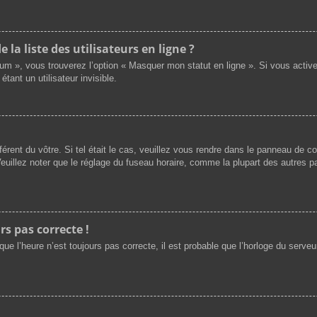
a liste des utilisateurs en ligne ?
rum », vous trouverez l’option « Masquer mon statut en ligne ». Si vous activ
nt un utilisateur invisible.
férent du vôtre. Si tel était le cas, veuillez vous rendre dans le panneau de cont
illez noter que le réglage du fuseau horaire, comme la plupart des autres par
rs pas correcte !
ue l’heure n’est toujours pas correcte, il est probable que l’horloge du serveur