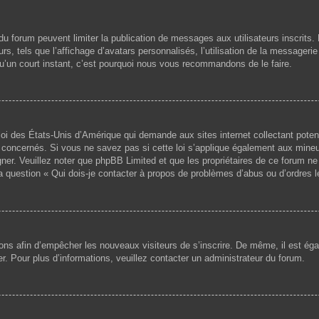
s du forum peuvent limiter la publication de messages aux utilisateurs inscri
s, tels que l’affichage d’avatars personnalisés, l’utilisation de la messagerie 
 qu’un court instant, c’est pourquoi nous vous recommandons de le faire.
loi des États-Unis d’Amérique qui demande aux sites internet collectant pote
concernés. Si vous ne savez pas si cette loi s’applique également aux mineu
igner. Veuillez noter que phpBB Limited et que les propriétaires de ce forum 
la question « Qui dois-je contacter à propos de problèmes d’abus ou d’ordres l
ptions afin d’empêcher les nouveaux visiteurs de s’inscrire. De même, il est é
iser. Pour plus d’informations, veuillez contacter un administrateur du forum.