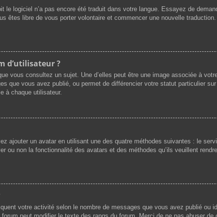
oit le logiciel n’a pas encore été traduit dans votre langue. Essayez de demande
ous êtes libre de vous porter volontaire et commencer une nouvelle traduction.
 d’utilisateur ?
que vous consultez un sujet. Une d’elles peut être une image associée à votr
es que vous avez publié, ou permet de différencier votre statut particulier su
e à chaque utilisateur.
vez ajouter un avatar en utilisant une des quatre méthodes suivantes : le servi
r ou non la fonctionnalité des avatars et des méthodes qu’ils veuillent rendre 
?
iquent votre activité selon le nombre de messages que vous avez publié ou ide
du forum peut modifier le texte des rangs du forum. Merci de ne pas abuser d