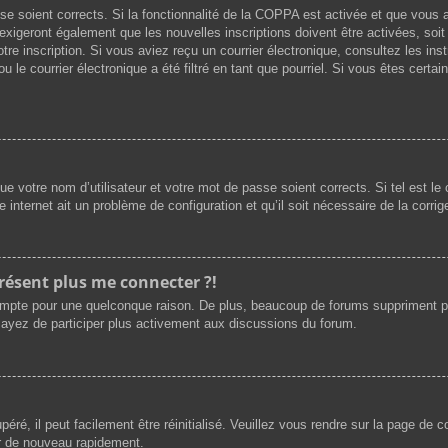
asse soient corrects. Si la fonctionnalité de la COPPA est activée et que vous
exigeront également que les nouvelles inscriptions doivent être activées, soi
votre inscription. Si vous aviez reçu un courrier électronique, consultez les i
le courrier électronique a été filtré en tant que pourriel. Si vous êtes certai
e votre nom d’utilisateur et votre mot de passe soient corrects. Si tel est l
e internet ait un problème de configuration et qu’il soit nécessaire de la corrige
présent plus me connecter ?!
ompte pour une quelconque raison. De plus, beaucoup de forums suppriment périod
sayez de participer plus activement aux discussions du forum.
ré, il peut facilement être réinitialisé. Veuillez vous rendre sur la page de 
er de nouveau rapidement.