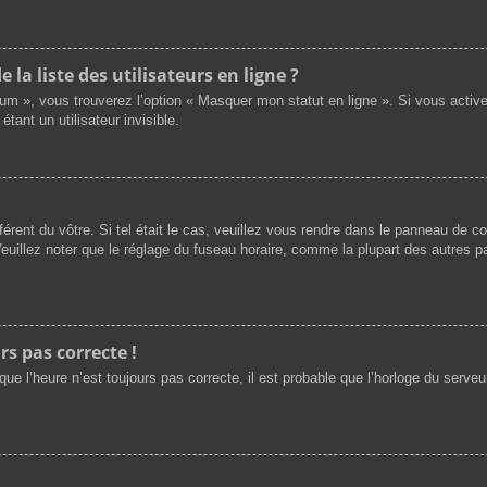
a liste des utilisateurs en ligne ?
rum », vous trouverez l’option « Masquer mon statut en ligne ». Si vous activ
nt un utilisateur invisible.
férent du vôtre. Si tel était le cas, veuillez vous rendre dans le panneau de cont
illez noter que le réglage du fuseau horaire, comme la plupart des autres par
rs pas correcte !
ue l’heure n’est toujours pas correcte, il est probable que l’horloge du serveur