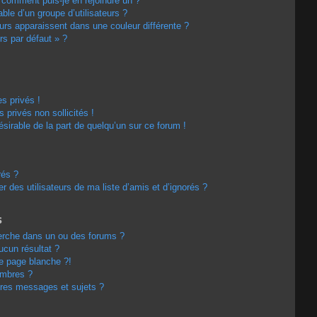
t comment puis-je en rejoindre un ?
le d’un groupe d’utilisateurs ?
eurs apparaissent dans une couleur différente ?
rs par défaut » ?
s privés !
privés non sollicités !
désirable de la part de quelqu’un sur ce forum !
rés ?
 des utilisateurs de ma liste d’amis et d’ignorés ?
s
erche dans un ou des forums ?
cun résultat ?
e page blanche ?!
embres ?
res messages et sujets ?