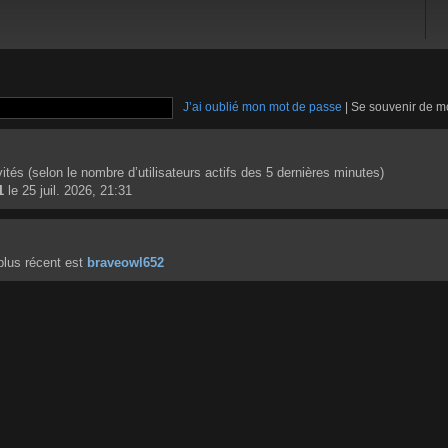
J’ai oublié mon mot de passe
|
Se souvenir de m
invités (selon le nombre d’utilisateurs actifs des 5 dernières minutes)
1
le 25 juil. 2026, 21:31
lus récent est
braveowl652