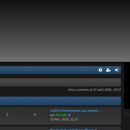
Nous sommes le 07 août 2026, 19:57
Lettre d'information aux memb…
3
4
C
par
Roro62
o
15 févr. 2019, 11:12
n
s
Re: [jpdubuc] Safrane Phase-1…