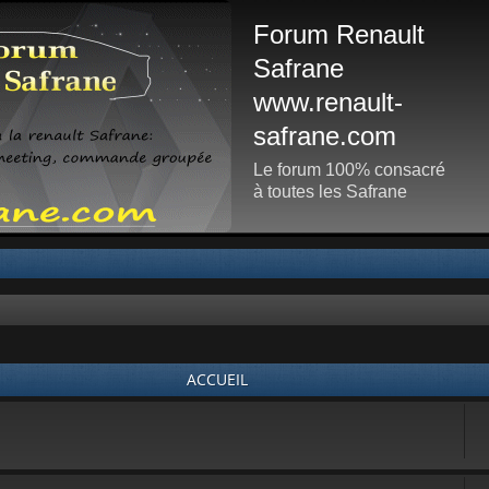
Forum Renault
Safrane
www.renault-
safrane.com
Le forum 100% consacré
à toutes les Safrane
ACCUEIL