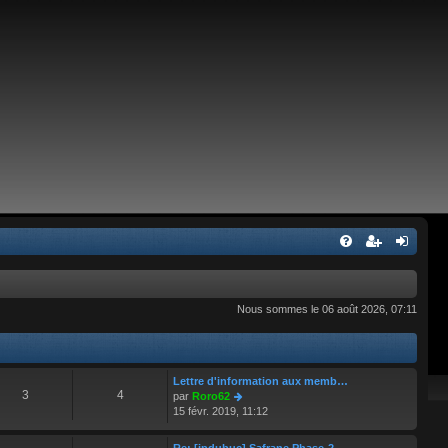
Nous sommes le 06 août 2026, 07:11
Lettre d'information aux memb…
3
4
C
par
Roro62
o
15 févr. 2019, 11:12
n
s
Re: [jpdubuc] Safrane Phase-2…