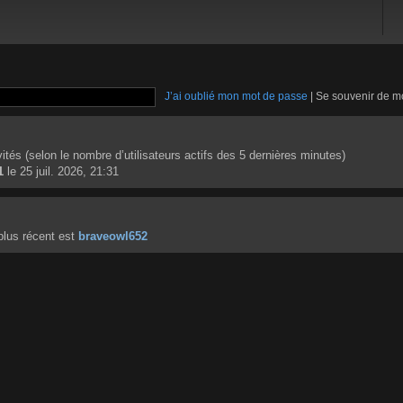
J’ai oublié mon mot de passe
|
Se souvenir de m
invités (selon le nombre d’utilisateurs actifs des 5 dernières minutes)
1
le 25 juil. 2026, 21:31
lus récent est
braveowl652