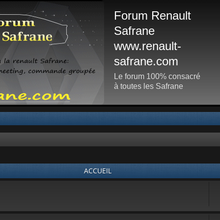
Forum Renault
Safrane
www.renault-
safrane.com
Le forum 100% consacré
à toutes les Safrane
ACCUEIL