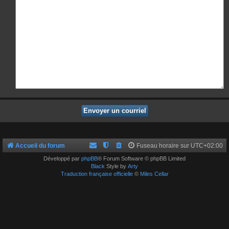
Accueil du forum
Fuseau horaire sur
UTC+02:00
Développé par
phpBB
® Forum Software © phpBB Limited
Black
Style by
Arty
Traduction française officielle
©
Miles Cellar