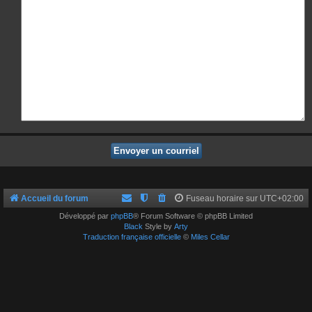
Accueil du forum
Fuseau horaire sur
UTC+02:00
Développé par
phpBB
® Forum Software © phpBB Limited
Black
Style by
Arty
Traduction française officielle
©
Miles Cellar