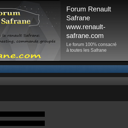
Forum Renault
Safrane
www.renault-
safrane.com
Le forum 100% consacré
à toutes les Safrane