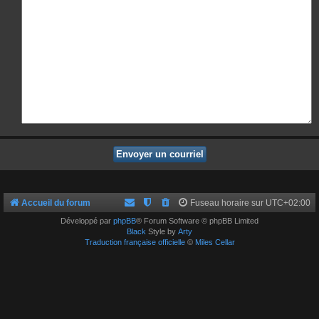
Accueil du forum
Fuseau horaire sur
UTC+02:00
Développé par
phpBB
® Forum Software © phpBB Limited
Black
Style by
Arty
Traduction française officielle
©
Miles Cellar