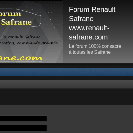
Forum Renault
Safrane
www.renault-
safrane.com
Le forum 100% consacré
à toutes les Safrane