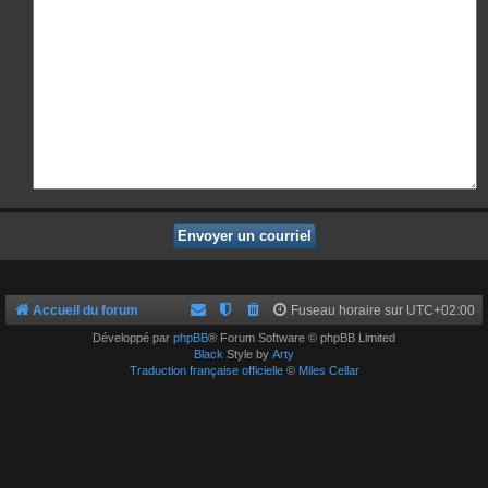
Accueil du forum
Fuseau horaire sur
UTC+02:00
Développé par
phpBB
® Forum Software © phpBB Limited
Black
Style by
Arty
Traduction française officielle
©
Miles Cellar