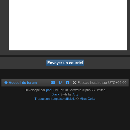
Accueil du forum
Fuseau horaire sur
UTC+02:00
Développé par
phpBB
® Forum Software © phpBB Limited
Black
Style by
Arty
Traduction française officielle
©
Miles Cellar