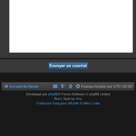
Accueil du forum
Fuseau horaire sur
UTC+02:00
Développé par
phpBB
® Forum Software © phpBB Limited
Black
Style by
Arty
Traduction française officielle
©
Miles Cellar