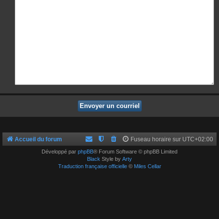
Accueil du forum
Fuseau horaire sur
UTC+02:00
Développé par
phpBB
® Forum Software © phpBB Limited
Black
Style by
Arty
Traduction française officielle
©
Miles Cellar