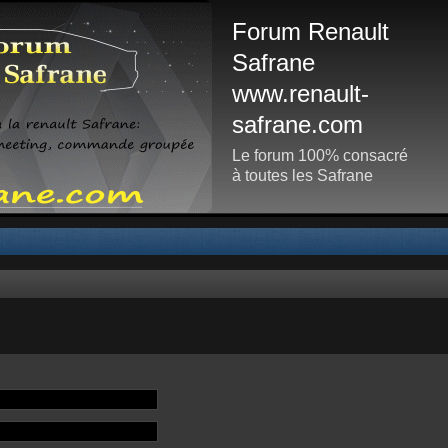
Forum Renault
Safrane
www.renault-
safrane.com
Le forum 100% consacré
à toutes les Safrane