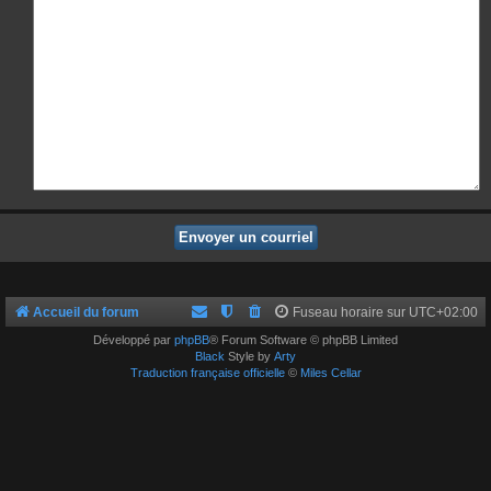
Accueil du forum
Fuseau horaire sur
UTC+02:00
Développé par
phpBB
® Forum Software © phpBB Limited
Black
Style by
Arty
Traduction française officielle
©
Miles Cellar