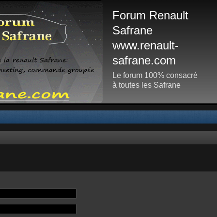
Forum Renault
Safrane
www.renault-
safrane.com
Le forum 100% consacré
à toutes les Safrane