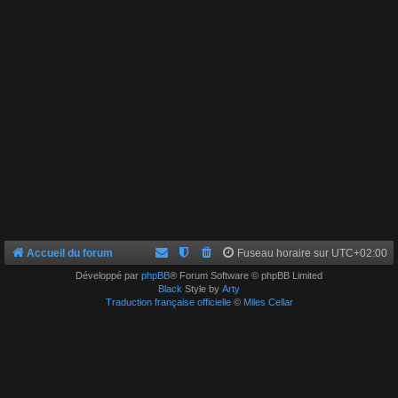
Accueil du forum
Fuseau horaire sur
UTC+02:00
Développé par
phpBB
® Forum Software © phpBB Limited
Black
Style by
Arty
Traduction française officielle
©
Miles Cellar