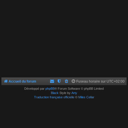
Accueil du forum
Fuseau horaire sur
UTC+02:00
Développé par
phpBB
® Forum Software © phpBB Limited
Black
Style by
Arty
Traduction française officielle
©
Miles Cellar