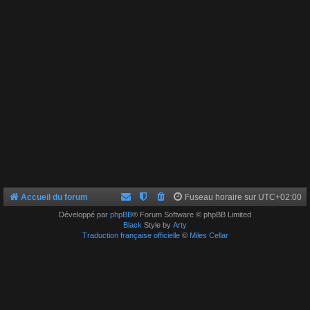
Accueil du forum
Fuseau horaire sur
UTC+02:00
Développé par
phpBB
® Forum Software © phpBB Limited
Black
Style by
Arty
Traduction française officielle
©
Miles Cellar