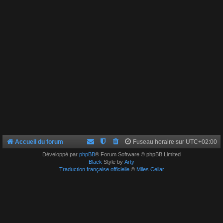
Accueil du forum
Fuseau horaire sur
UTC+02:00
Développé par
phpBB
® Forum Software © phpBB Limited
Black
Style by
Arty
Traduction française officielle
©
Miles Cellar