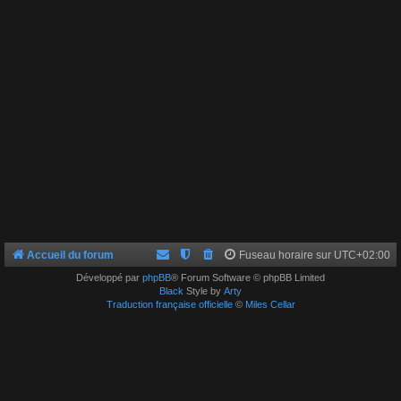
Accueil du forum
Fuseau horaire sur
UTC+02:00
Développé par
phpBB
® Forum Software © phpBB Limited
Black
Style by
Arty
Traduction française officielle
©
Miles Cellar