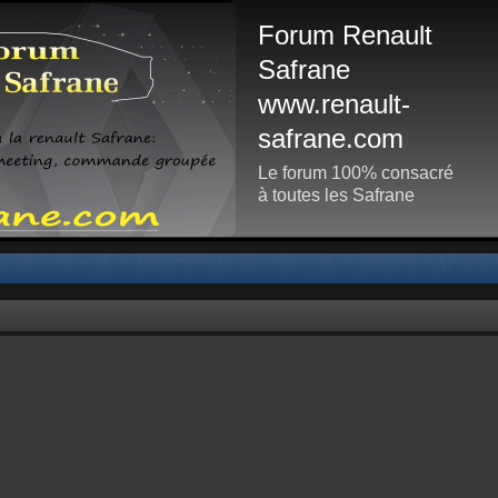
Forum Renault
Safrane
www.renault-
safrane.com
Le forum 100% consacré
à toutes les Safrane