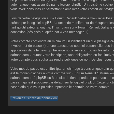
automatiquement assignés par le logiciel phpBB. Un troisième cookie s
vous avez consultés et permettant d’améliorer votre confort de navigati
Lors de votre navigation sur « Forum Renault Safrane www.renault-sa
créées par le logiciel phpBB. La seconde manière est de récupérer le
tant qu’utilisateur anonyme, l’inscription sur « Forum Renault Safrane
connexion (désignés ci-après par « vos messages »).
Votre compte contiendra au minimum un identifiant unique (désigné ci-
« votre mot de passe ») et une adresse de courriel personnelle. Les 
applicables dans le pays qui héberge notre serveur. Toutes les informa
safrane.com » durant votre inscription, sont obligatoires ou facultati
votre compte vous souhaitez rendre publiques ou non. De plus, vous po
Votre mot de passe est chiffré (par un chiffrage à sens unique) afin q
est le moyen d’accès à votre compte sur « Forum Renault Safrane www
safrane.com », à phpBB ou à un site de tierce partie ne peut vous de
passe » qui est proposée par défaut sur le logiciel phpBB. Cette fonct
passe afin que vous puissiez reprendre le contrôle de votre compte.
Revenir à l’écran de connexion