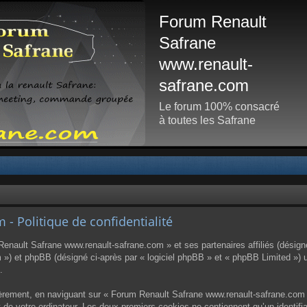
Forum Renault
Safrane
www.renault-
safrane.com
Le forum 100% consacré
à toutes les Safrane
- Politique de confidentialité
 Renault Safrane www.renault-safrane.com » et ses partenaires affiliés (désign
») et phpBB (désigné ci-après par « logiciel phpBB » et « phpBB Limited ») ut
.
èrement, en naviguant sur « Forum Renault Safrane www.renault-safrane.com »
t de votre ordinateur. Les deux premiers cookies ne contiennent qu’un identifi