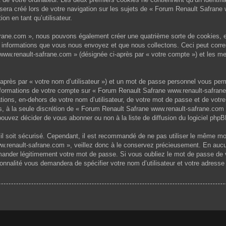
era créé lors de votre navigation sur les sujets de « Forum Renault Safrane w
on en tant qu’utilisateur.
frane.com », nous pouvons également créer une quatrième sorte de cookies, 
s informations que vous nous envoyez et que nous collectons. Ceci peut corr
 www.renault-safrane.com » (désignée ci-après par « votre compte ») et les me
après par « votre nom d’utilisateur ») et un mot de passe personnel vous per
informations de votre compte sur « Forum Renault Safrane www.renault-safrane
tions, en-dehors de votre nom d’utilisateur, de votre mot de passe et de votr
ves, à la seule discrétion de « Forum Renault Safrane www.renault-safrane.com
uvez décider de vous abonner ou non à la liste de diffusion du logiciel phpB
u’il soit sécurisé. Cependant, il est recommandé de ne pas utiliser le même mo
.renault-safrane.com », veillez donc à le conservez précieusement. En aucu
mander légitimement votre mot de passe. Si vous oubliez le mot de passe de v
ionnalité vous demandera de spécifier votre nom d’utilisateur et votre adresse