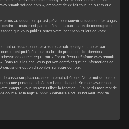
ww.renault-safrane.com », archivant de ce fait tous les sujets que
externes au document qui est prévu pour couvrir uniquement les pages
espondre — mais n’est pas limité à — la publication de messages en
ssages que vous publiez après votre inscription et lors de votre
mettant de vous connecter à votre compte (désigné ci-après par
.com » sont protégées par les lois de protection des données
e adresse de courriel requis par « Forum Renault Safrane www.renault-
 ». Dans tous les cas, vous pouvez contrôler quelles informations de
B depuis une option disponible sur votre compte.
t de passe sur plusieurs sites internet différents. Votre mot de passe
n cas une personne affiliée à « Forum Renault Safrane www.renault-
otre compte, vous pouvez utiliser la fonction « J’ai perdu mon mot de
 de courriel et le logiciel phpBB générera alors un nouveau mot de