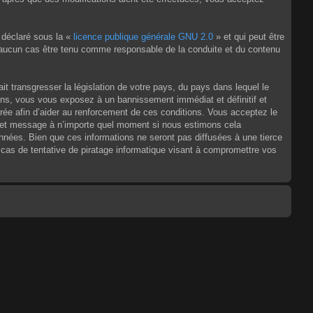
 déclaré sous la «
licence publique générale GNU 2.0
» et qui peut être
en aucun cas être tenu comme responsable de la conduite et du contenu
t transgresser la législation de votre pays, du pays dans lequel le
ons, vous vous exposez à un bannissement immédiat et définitif et
strée afin d’aider au renforcement de ces conditions. Vous acceptez le
jet et message à n’importe quel moment si nous estimons cela
nnées. Bien que ces informations ne seront pas diffusées à une tierce
as de tentative de piratage informatique visant à compromettre vos