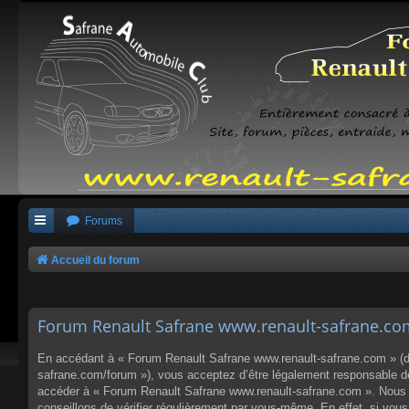
Forums
Accueil du forum
Forum Renault Safrane www.renault-safrane.com 
En accédant à « Forum Renault Safrane www.renault-safrane.com » (dés
safrane.com/forum »), vous acceptez d’être légalement responsable des
accéder à « Forum Renault Safrane www.renault-safrane.com ». Nous p
conseillons de vérifier régulièrement par vous-même. En effet, si vo