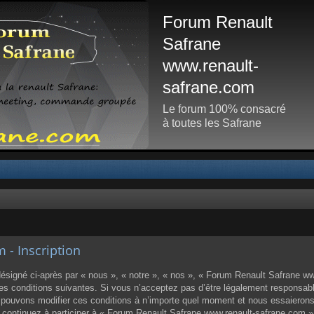
Forum Renault
Safrane
www.renault-
safrane.com
Le forum 100% consacré
à toutes les Safrane
- Inscription
igné ci-après par « nous », « notre », « nos », « Forum Renault Safrane www.
 conditions suivantes. Si vous n’acceptez pas d’être légalement responsable d
ouvons modifier ces conditions à n’importe quel moment et nous essaierons
us continuez à participer à « Forum Renault Safrane www.renault-safrane.com 