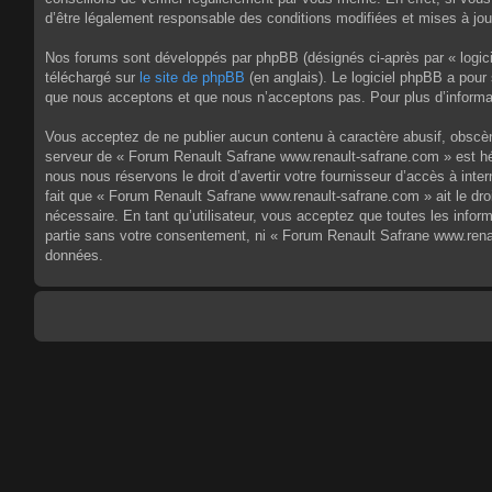
d’être légalement responsable des conditions modifiées et mises à jou
Nos forums sont développés par phpBB (désignés ci-après par « logici
téléchargé sur
le site de phpBB
(en anglais). Le logiciel phpBB a pour
que nous acceptons et que nous n’acceptons pas. Pour plus d’informa
Vous acceptez de ne publier aucun contenu à caractère abusif, obscène,
serveur de « Forum Renault Safrane www.renault-safrane.com » est héb
nous nous réservons le droit d’avertir votre fournisseur d’accès à inte
fait que « Forum Renault Safrane www.renault-safrane.com » ait le dro
nécessaire. En tant qu’utilisateur, vous acceptez que toutes les info
partie sans votre consentement, ni « Forum Renault Safrane www.rena
données.