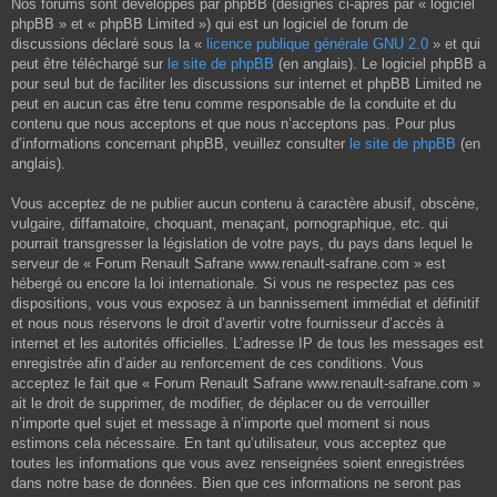
Nos forums sont développés par phpBB (désignés ci-après par « logiciel
phpBB » et « phpBB Limited ») qui est un logiciel de forum de
discussions déclaré sous la «
licence publique générale GNU 2.0
» et qui
peut être téléchargé sur
le site de phpBB
(en anglais). Le logiciel phpBB a
pour seul but de faciliter les discussions sur internet et phpBB Limited ne
peut en aucun cas être tenu comme responsable de la conduite et du
contenu que nous acceptons et que nous n’acceptons pas. Pour plus
d’informations concernant phpBB, veuillez consulter
le site de phpBB
(en
anglais).
Vous acceptez de ne publier aucun contenu à caractère abusif, obscène,
vulgaire, diffamatoire, choquant, menaçant, pornographique, etc. qui
pourrait transgresser la législation de votre pays, du pays dans lequel le
serveur de « Forum Renault Safrane www.renault-safrane.com » est
hébergé ou encore la loi internationale. Si vous ne respectez pas ces
dispositions, vous vous exposez à un bannissement immédiat et définitif
et nous nous réservons le droit d’avertir votre fournisseur d’accès à
internet et les autorités officielles. L’adresse IP de tous les messages est
enregistrée afin d’aider au renforcement de ces conditions. Vous
acceptez le fait que « Forum Renault Safrane www.renault-safrane.com »
ait le droit de supprimer, de modifier, de déplacer ou de verrouiller
n’importe quel sujet et message à n’importe quel moment si nous
estimons cela nécessaire. En tant qu’utilisateur, vous acceptez que
toutes les informations que vous avez renseignées soient enregistrées
dans notre base de données. Bien que ces informations ne seront pas