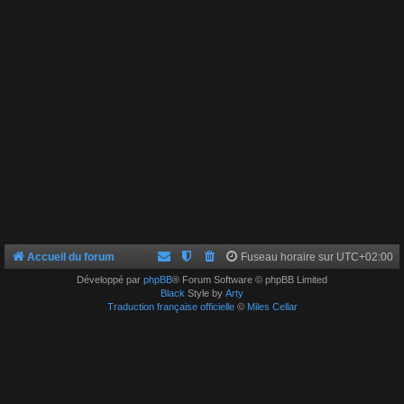
Accueil du forum
Fuseau horaire sur
UTC+02:00
Développé par
phpBB
® Forum Software © phpBB Limited
Black
Style by
Arty
Traduction française officielle
©
Miles Cellar