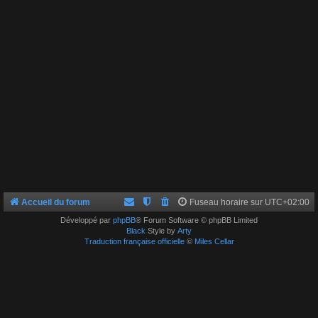
Accueil du forum
Fuseau horaire sur
UTC+02:00
Développé par
phpBB
® Forum Software © phpBB Limited
Black
Style by
Arty
Traduction française officielle
©
Miles Cellar