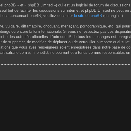
el phpBB » et « phpBB Limited ») qui est un logiciel de forum de discussions
 seul but de faciliter les discussions sur internet et phpBB Limited ne peut 
tions concernant phpBB, veuillez consulter
le site de phpBB
(en anglais).
 vulgaire, diffamatoire, choquant, menaçant, pornographique, etc. qui pourrai
ergé ou encore la loi internationale. Si vous ne respectez pas ces dispositi
rnet et les autorités officielles. L’adresse IP de tous les messages est enregi
it de supprimer, de modifier, de déplacer ou de verrouiller n’importe quel su
rmations que vous avez renseignées soient enregistrées dans notre base de do
ult-safrane.com », ni phpBB, ne pourront être tenus comme responsables en c