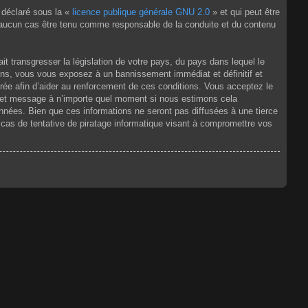
 déclaré sous la «
licence publique générale GNU 2.0
» et qui peut être
en aucun cas être tenu comme responsable de la conduite et du contenu
t transgresser la législation de votre pays, du pays dans lequel le
ons, vous vous exposez à un bannissement immédiat et définitif et
strée afin d’aider au renforcement de ces conditions. Vous acceptez le
jet et message à n’importe quel moment si nous estimons cela
nnées. Bien que ces informations ne seront pas diffusées à une tierce
as de tentative de piratage informatique visant à compromettre vos