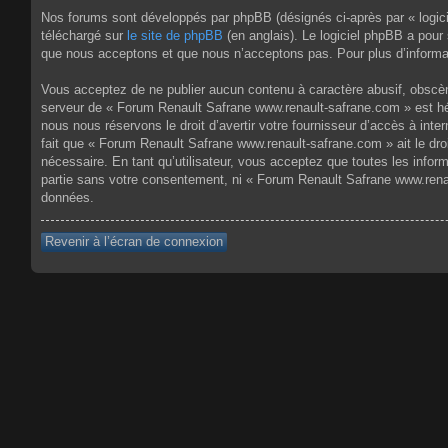
Nos forums sont développés par phpBB (désignés ci-après par « logici
téléchargé sur
le site de phpBB
(en anglais). Le logiciel phpBB a pour
que nous acceptons et que nous n’acceptons pas. Pour plus d’informa
Vous acceptez de ne publier aucun contenu à caractère abusif, obscène,
serveur de « Forum Renault Safrane www.renault-safrane.com » est héb
nous nous réservons le droit d’avertir votre fournisseur d’accès à inte
fait que « Forum Renault Safrane www.renault-safrane.com » ait le dro
nécessaire. En tant qu’utilisateur, vous acceptez que toutes les info
partie sans votre consentement, ni « Forum Renault Safrane www.rena
données.
Revenir à l’écran de connexion