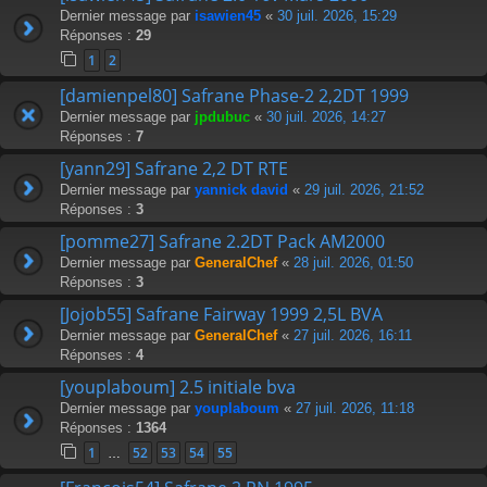
Dernier message par
isawien45
«
30 juil. 2026, 15:29
Réponses :
29
1
2
[damienpel80] Safrane Phase-2 2,2DT 1999
Dernier message par
jpdubuc
«
30 juil. 2026, 14:27
Réponses :
7
[yann29] Safrane 2,2 DT RTE
Dernier message par
yannick david
«
29 juil. 2026, 21:52
Réponses :
3
[pomme27] Safrane 2.2DT Pack AM2000
Dernier message par
GeneralChef
«
28 juil. 2026, 01:50
Réponses :
3
[Jojob55] Safrane Fairway 1999 2,5L BVA
Dernier message par
GeneralChef
«
27 juil. 2026, 16:11
Réponses :
4
[youplaboum] 2.5 initiale bva
Dernier message par
youplaboum
«
27 juil. 2026, 11:18
Réponses :
1364
1
52
53
54
55
…