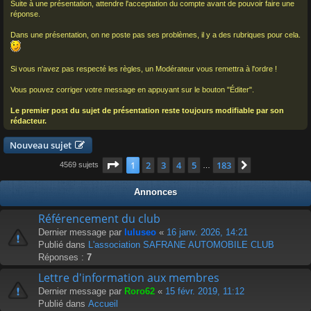
Suite à une présentation, attendre l'acceptation du compte avant de pouvoir faire une
réponse.
Dans une présentation, on ne poste pas ses problèmes, il y a des rubriques pour cela.
Si vous n'avez pas respecté les règles, un Modérateur vous remettra à l'ordre !
Vous pouvez corriger votre message en appuyant sur le bouton "Éditer".
Le premier post du sujet de présentation reste toujours modifiable par son
rédacteur.
Nouveau sujet
Page
1
sur
183
1
2
3
4
5
183
Suivant
4569 sujets
…
Annonces
Référencement du club
Dernier message par
luluseo
«
16 janv. 2026, 14:21
Publié dans
L'association SAFRANE AUTOMOBILE CLUB
Réponses :
7
Lettre d'information aux membres
Dernier message par
Roro62
«
15 févr. 2019, 11:12
Publié dans
Accueil