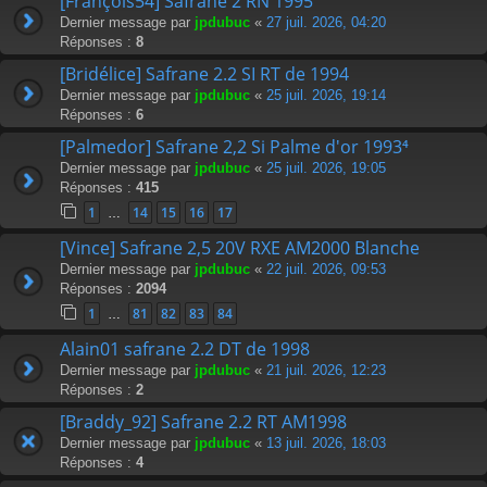
[François54] Safrane 2 RN 1995
Dernier message par
jpdubuc
«
27 juil. 2026, 04:20
Réponses :
8
[Bridélice] Safrane 2.2 SI RT de 1994
Dernier message par
jpdubuc
«
25 juil. 2026, 19:14
Réponses :
6
[Palmedor] Safrane 2,2 Si Palme d'or 1993⁴
Dernier message par
jpdubuc
«
25 juil. 2026, 19:05
Réponses :
415
1
14
15
16
17
…
[Vince] Safrane 2,5 20V RXE AM2000 Blanche
Dernier message par
jpdubuc
«
22 juil. 2026, 09:53
Réponses :
2094
1
81
82
83
84
…
Alain01 safrane 2.2 DT de 1998
Dernier message par
jpdubuc
«
21 juil. 2026, 12:23
Réponses :
2
[Braddy_92] Safrane 2.2 RT AM1998
Dernier message par
jpdubuc
«
13 juil. 2026, 18:03
Réponses :
4