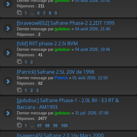
Dernier message par
jpdubuc
«
05 août 2026, 15:42
Réponses :
211
1
6
7
8
9
…
[braveowl652] Safrane Phase-2 2,2DT 1999
Dernier message par
jpdubuc
«
04 août 2026, 21:46
Réponses :
2
[tdd] RXT phase 2 2.5i BVM
Dernier message par
jpdubuc
«
04 août 2026, 19:46
Réponses :
41
1
2
[Patrick] Safrane 2.5L 20V de 1998
Dernier message par
Patrick
«
01 août 2026, 12:50
Réponses :
62
1
2
3
[jpdubuc] Safrane Phase-1 - 2.0L 8V - E3 RT &
Baccara - AM1993
Dernier message par
jpdubuc
«
31 juil. 2026, 07:06
Réponses :
2477
1
97
98
99
100
…
[isawien45] Safrane 2.0 16v Mars 2000