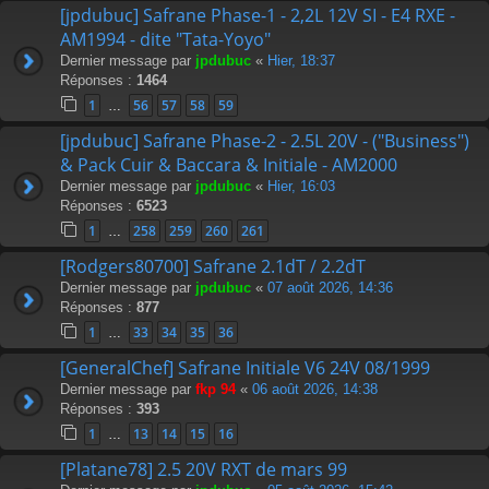
[jpdubuc] Safrane Phase-1 - 2,2L 12V SI - E4 RXE -
AM1994 - dite "Tata-Yoyo"
Dernier message par
jpdubuc
«
Hier, 18:37
Réponses :
1464
1
56
57
58
59
…
[jpdubuc] Safrane Phase-2 - 2.5L 20V - ("Business")
& Pack Cuir & Baccara & Initiale - AM2000
Dernier message par
jpdubuc
«
Hier, 16:03
Réponses :
6523
1
258
259
260
261
…
[Rodgers80700] Safrane 2.1dT / 2.2dT
Dernier message par
jpdubuc
«
07 août 2026, 14:36
Réponses :
877
1
33
34
35
36
…
[GeneralChef] Safrane Initiale V6 24V 08/1999
Dernier message par
fkp 94
«
06 août 2026, 14:38
Réponses :
393
1
13
14
15
16
…
[Platane78] 2.5 20V RXT de mars 99