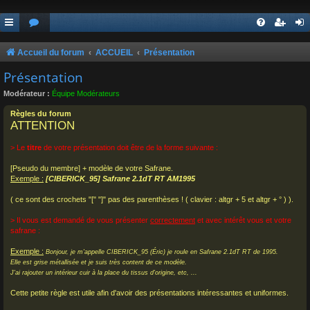
Accueil du forum
ACCUEIL
Présentation
Présentation
Modérateur :
Équipe Modérateurs
Règles du forum
ATTENTION
> Le
titre
de votre présentation doit être de la forme suivante :
[Pseudo du membre] + modèle de votre Safrane.
Exemple :
[CIBERICK_95] Safrane 2.1dT RT AM1995
( ce sont des crochets "[" "]" pas des parenthèses ! ( clavier : altgr + 5 et altgr + ° ) ).
> Il vous est demandé de vous présenter
correctement
et avec intérêt vous et votre
safrane :
Exemple :
Bonjour, je m'appelle CIBERICK_95 (Éric) je roule en Safrane 2.1dT RT de 1995.
Elle est grise métallisée et je suis très content de ce modèle.
J'ai rajouter un intérieur cuir à la place du tissus d'origine, etc, ...
Cette petite règle est utile afin d'avoir des présentations intéressantes et uniformes.