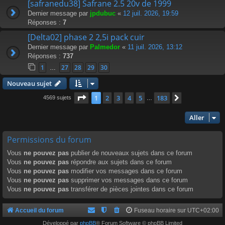
[safranedu38] Safrane 2.5 20v de 1999
Dernier message par
jpdubuc
«
12 juil. 2026, 19:59
Réponses :
7
[Delta02] phase 2 2,5i pack cuir
Dernier message par
Palmedor
«
11 juil. 2026, 13:12
Réponses :
737
1
27
28
29
30
…
Nouveau sujet
Page
1
sur
183
1
2
3
4
5
183
Suivant
4569 sujets
…
Aller
Permissions du forum
Vous
ne pouvez pas
publier de nouveaux sujets dans ce forum
Vous
ne pouvez pas
répondre aux sujets dans ce forum
Vous
ne pouvez pas
modifier vos messages dans ce forum
Vous
ne pouvez pas
supprimer vos messages dans ce forum
Vous
ne pouvez pas
transférer de pièces jointes dans ce forum
Accueil du forum
Fuseau horaire sur
UTC+02:00
Développé par
phpBB
® Forum Software © phpBB Limited