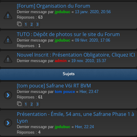
[Forum] Organisation du Forum
Dernier message par
jpdubuc
«
13 janv. 2020, 20:56
Réponses :
63
1
2
3
TUTO : Dépôt de photos sur le site du Forum
Dernier message par
jpdubuc
«
09 févr. 2020, 17:06
Réponses :
1
Nouvel Inscrit : Présentation Obligatoire, Cliquez ICI
Dernier message par
admin
«
19 nov. 2010, 15:37
Sujets
[tom pouce] Safrane V6i RT BVM
Dernier message par
tom pouce
«
Hier, 23:47
Réponses :
61
1
2
3
Présentation - Émile, 54 ans, une Safrane Phase 1 à
Lyon
Dernier message par
jpdubuc
«
Hier, 22:24
Réponses :
4