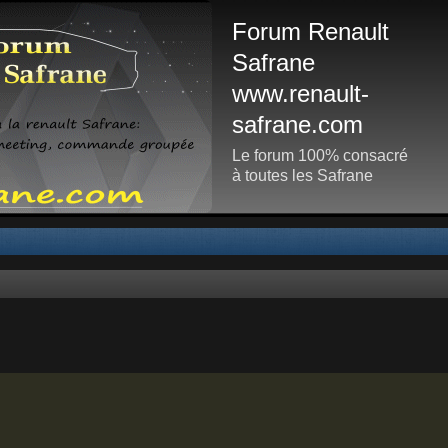
Forum Renault
Safrane
www.renault-
safrane.com
Le forum 100% consacré
à toutes les Safrane