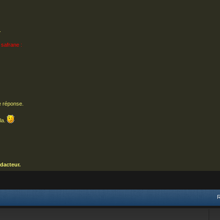
.
 safrane :
e réponse.
la.
dacteur.