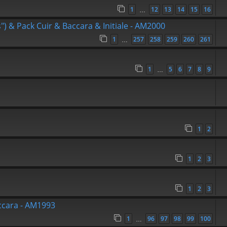
1
12
13
14
15
16
…
s") & Pack Cuir & Baccara & Initiale - AM2000
1
257
258
259
260
261
…
1
5
6
7
8
9
…
1
2
1
2
3
1
2
3
accara - AM1993
1
96
97
98
99
100
…