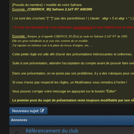
[Pseudo du membre] + modèle de votre Safrane.
Exemple :
[CIBERICK_95] Safrane 2.1dT RT AM1995
( ce sont des crochets "[" "]" pas des parenthèses ! ( clavier : altgr + 5 et altgr + ° ) )
> Il vous est demandé de vous présenter
correctement
et avec intérêt vous et votre
Exemple :
Bonjour, je m'appelle CIBERICK_95 (Éric) je roule en Safrane 2.1dT RT de 1995.
Elle est grise métallisée et je suis très content de ce modèle.
J'ai rajouter un intérieur cuir à la place du tissus d'origine, etc, ...
Cette petite règle est utile afin d'avoir des présentations intéressantes et uniformes.
Suite à une présentation, attendre l'acceptation du compte avant de pouvoir faire un
Dans une présentation, on ne poste pas ses problèmes, il y a des rubriques pour ce
Si vous n'avez pas respecté les règles, un Modérateur vous remettra à l'ordre !
Vous pouvez corriger votre message en appuyant sur le bouton "Éditer".
Le premier post du sujet de présentation reste toujours modifiable par son ré
Nouveau sujet
Annonces
Référencement du club