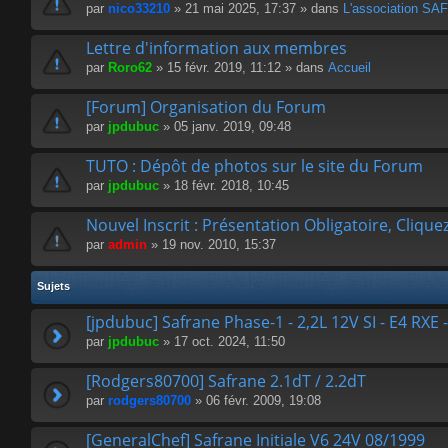
par
nico33210
» 21 mai 2025, 17:37 » dans
L'association 
Lettre d'information aux membres
par
Roro62
» 15 févr. 2019, 11:12 » dans
Accueil
[Forum] Organisation du Forum
par
jpdubuc
» 05 janv. 2019, 09:48
TUTO : Dépôt de photos sur le site du Forum
par
jpdubuc
» 18 févr. 2018, 10:45
Nouvel Inscrit : Présentation Obligatoire, Cliquez
par
admin
» 19 nov. 2010, 15:37
Sujets
[jpdubuc] Safrane Phase-1 - 2,2L 12V SI - E4 RXE 
par
jpdubuc
» 17 oct. 2024, 11:50
[Rodgers80700] Safrane 2.1dT / 2.2dT
par
rodgers80700
» 06 févr. 2009, 19:08
[GeneralChef] Safrane Initiale V6 24V 08/1999