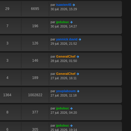
par
isawien45
29
6695
30 juil. 2026, 15:29
par
jpdubuc
7
196
30 juil. 2026, 14:27
par
yannick david
3
126
29 juil. 2026, 21:52
par
GeneralChef
3
146
28 juil. 2026, 01:50
par
GeneralChef
4
189
27 juil. 2026, 16:11
par
youplaboum
1364
1002822
27 juil. 2026, 11:18
par
jpdubuc
8
377
27 juil. 2026, 04:20
par
jpdubuc
6
305
25 juil. 2026, 19:14