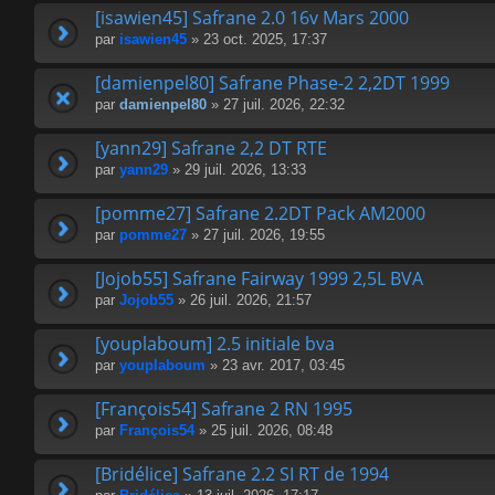
[isawien45] Safrane 2.0 16v Mars 2000
par
isawien45
» 23 oct. 2025, 17:37
[damienpel80] Safrane Phase-2 2,2DT 1999
par
damienpel80
» 27 juil. 2026, 22:32
[yann29] Safrane 2,2 DT RTE
par
yann29
» 29 juil. 2026, 13:33
[pomme27] Safrane 2.2DT Pack AM2000
par
pomme27
» 27 juil. 2026, 19:55
[Jojob55] Safrane Fairway 1999 2,5L BVA
par
Jojob55
» 26 juil. 2026, 21:57
[youplaboum] 2.5 initiale bva
par
youplaboum
» 23 avr. 2017, 03:45
[François54] Safrane 2 RN 1995
par
François54
» 25 juil. 2026, 08:48
[Bridélice] Safrane 2.2 SI RT de 1994