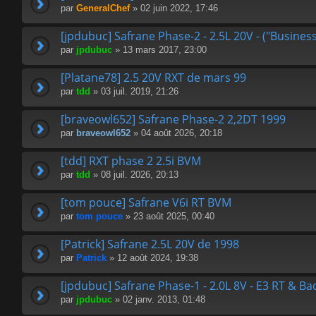
par
GeneralChef
» 02 juin 2022, 17:46
[jpdubuc] Safrane Phase-2 - 2.5L 20V - ("Busines
par
jpdubuc
» 13 mars 2017, 23:00
[Platane78] 2.5 20V RXT de mars 99
par
tdd
» 03 juil. 2019, 21:26
[braveowl652] Safrane Phase-2 2,2DT 1999
par
braveowl652
» 04 août 2026, 20:18
[tdd] RXT phase 2 2.5i BVM
par
tdd
» 08 juil. 2026, 20:13
[tom pouce] Safrane V6i RT BVM
par
tom pouce
» 23 août 2025, 00:40
[Patrick] Safrane 2.5L 20V de 1998
par
Patrick
» 12 août 2024, 19:38
[jpdubuc] Safrane Phase-1 - 2.0L 8V - E3 RT & B
par
jpdubuc
» 02 janv. 2013, 01:48