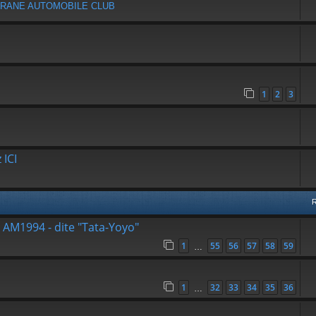
SAFRANE AUTOMOBILE CLUB
1
2
3
 ICI
- AM1994 - dite "Tata-Yoyo"
1
55
56
57
58
59
…
1
32
33
34
35
36
…