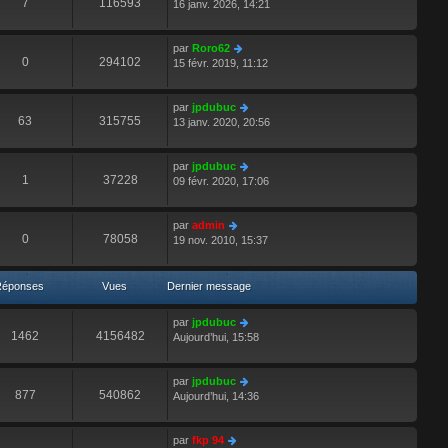
7
116593
16 janv. 2026, 14:21
par
Roro62
0
294102
15 févr. 2019, 11:12
par
jpdubuc
63
315755
13 janv. 2020, 20:56
par
jpdubuc
1
37228
09 févr. 2020, 17:06
par
admin
0
78058
19 nov. 2010, 15:37
Réponses
Vues
Dernier message
par
jpdubuc
1462
4156482
Aujourd’hui, 15:58
par
jpdubuc
877
540862
Aujourd’hui, 14:36
par
fkp 94