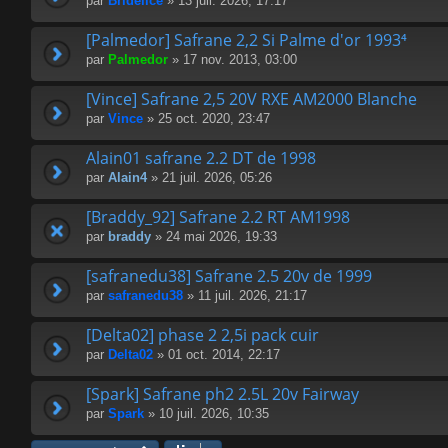
par
Bridélice
» 13 juil. 2026, 17:17
[Palmedor] Safrane 2,2 Si Palme d'or 1993⁴
par
Palmedor
» 17 nov. 2013, 03:00
[Vince] Safrane 2,5 20V RXE AM2000 Blanche
par
Vince
» 25 oct. 2020, 23:47
Alain01 safrane 2.2 DT de 1998
par
Alain4
» 21 juil. 2026, 05:26
[Braddy_92] Safrane 2.2 RT AM1998
par
braddy
» 24 mai 2026, 19:33
[safranedu38] Safrane 2.5 20v de 1999
par
safranedu38
» 11 juil. 2026, 21:17
[Delta02] phase 2 2,5i pack cuir
par
Delta02
» 01 oct. 2014, 22:17
[Spark] Safrane ph2 2.5L 20v Fairway
par
Spark
» 10 juil. 2026, 10:35