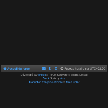
Accueil du forum
Fuseau horaire sur
UTC+02:00
Développé par
phpBB
® Forum Software © phpBB Limited
Black
Style by
Arty
Traduction française officielle
©
Miles Cellar