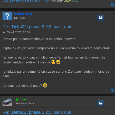
2,2L 12V BVA E4 RXE SUSPIL 640
AM1994
2024
CIC
yannick david
INITIALE
Re: [Delta02] phase 2 2,5i pack cuir
M
09 juil. 2026, 22:04
e
j'arrive pas a comprendre,vous en parlez souvent
s
s
a
capteur ABS,j'en avait remplacé un sur la mienne,roue avant conducteur
g
e
j'ai viré la vis torx,pince multiprise,je l'ai fait tourner sur lui meme trés
facilement,hop sorti en 1 minute
remplacé par un démonté en casse sur une 2.5i,pareil,sorti en moins de
deux
j'ai donc eut de la chance?
jpdubuc
Administrateur
Re: [Delta02] phase 2 2,5i pack cuir