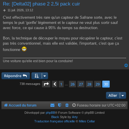
Re: [Delta02] phase 2 2,5i pack cuir
M
11 juil. 2026, 13:12
e
C'est effectivement très rare qu'un capteur de Safrane sorte, avec le
s
temps le puit 'gonfle' légérement et le capteur ne veut plus sortir sauf
s
a
avec force, ce qui cause à 95% du temps sa destruction.
g
e
Bon, la technique de découper le moyeu pour récupérer le capteur, c'est
pas très conventionnel, mais elle est validée, l'important, c'est que ça
fonctionne
Une voiture qu'elle est bien pour la conduire!
Répondre
Page
30
sur
30
1
26
27
28
29
30
Précédent
738 messages
…
Aller
Accueil du forum
Fuseau horaire sur
UTC+02:00
Développé par
phpBB
® Forum Software © phpBB Limited
Black
Style by
Arty
Traduction française officielle
©
Miles Cellar