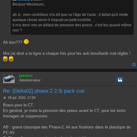
Bonjour Messieurs,
a
g
e
ah si , mon contrôleur m'a dit que vu l'âge de l'auto , il fallait qu'il mette
quelque chose sinon il risquait un petit contrôle.....
Il m'a donc mis un défaut de pression des pneus , c'est fou quand même
non ?
Ah bon???
Moi j'ai droit a la ligne a chaque fois pour les anti brouillards mal réglés !
jpdubuc
Administrateur
Re: [Delta02] phase 2 2,5i pack cuir
M
06 juil. 2026, 17:58
e
Bravo pour le CT.
s
En général, je mets la pression des pneus avant le CT, pour les tests
s
a
freinages et suspensions.
g
e
AB : grand classique des Phase-2, lié aux fixations dans le plastique du
PC AV.