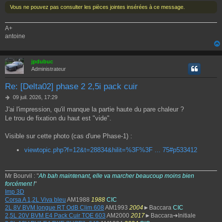
Vous ne pouvez pas consulter les pièces jointes insérées à ce message.
A+
antoine
jpdubuc
Administrateur
Re: [Delta02] phase 2 2,5i pack cuir
M
09 juil. 2026, 17:29
e
J'ai l'impression, qu'il manque la partie haute du pare chaleur ?
s
Le trou de fixation du haut est "vide".
s
a
g
Visible sur cette photo (cas d'une Phase-1) :
e
viewtopic.php?f=12&t=28834&hilit=%3F%3F ... 75#p533412
Mr Bourvil : "
Ah bah maintenant, elle va marcher beaucoup moins bien
forcément !
"
Imp 3D
Corsa A 1,2L Viva bleu
AM1988
1988
CIC
2L 8V BVM longue RT OdB Clim 608
AM1993
2004
►Baccara
CIC
2,5L 20V BVM E4 Pack Cuir TOE 603
AM2000
2017
►Baccara➔Initiale