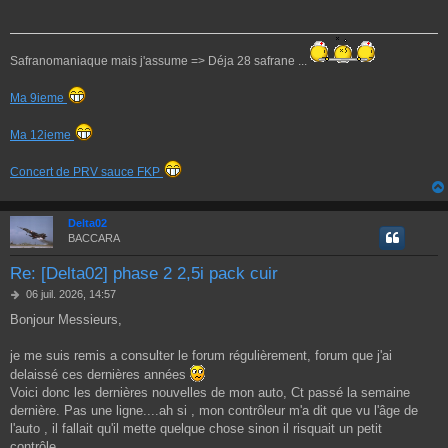
s
a
g
e
Safranomaniaque mais j'assume => Déja 28 safrane ...
Ma 9ieme
Ma 12ieme
Concert de PRV sauce FKP
Delta02
BACCARA
Re: [Delta02] phase 2 2,5i pack cuir
M
06 juil. 2026, 14:57
e
Bonjour Messieurs,
s
s
a
je me suis remis a consulter le forum régulièrement, forum que j'ai
g
delaissé ces dernières années
e
Voici donc les dernières nouvelles de mon auto, Ct passé la semaine
dernière. Pas une ligne....ah si , mon contrôleur m'a dit que vu l'âge de
l'auto , il fallait qu'il mette quelque chose sinon il risquait un petit
contrôle.....