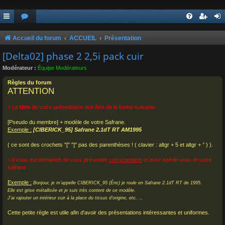
Accueil du forum
ACCUEIL
Présentation
[Delta02] phase 2 2,5i pack cuir
Modérateur :
Équipe Modérateurs
Règles du forum
ATTENTION
> Le
titre
de votre présentation doit être de la forme suivante :
[Pseudo du membre] + modèle de votre Safrane.
Exemple :
[CIBERICK_95] Safrane 2.1dT RT AM1995
( ce sont des crochets "[" "]" pas des parenthèses ! ( clavier : altgr + 5 et altgr + ° ) ).
> Il vous est demandé de vous présenter
correctement
et avec intérêt vous et votre
safrane :
Exemple :
Bonjour, je m'appelle CIBERICK_95 (Éric) je roule en Safrane 2.1dT RT de 1995.
Elle est grise métallisée et je suis très content de ce modèle.
J'ai rajouter un intérieur cuir à la place du tissus d'origine, etc, ...
Cette petite règle est utile afin d'avoir des présentations intéressantes et uniformes.