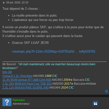
M
09 juil. 2026, 22:33
e
Tout dépend de 2 choses :
s
s
La rouille présente dans le puits.
a
L'opérateur qui ose forcer ou pas trop forcer.
g
e
Il existe un produit pâteux SKF, qui s'utilise à la pose pour éviter que de
l'humidité s'installe dans le puits.
Il s'utilise aussi pour le cardan qui passent dans la fusée.
Graisse SKF LGAF 3E/05
viewtopic.php?f=12&t=25200&p=518781&hil ... te#p518781
Mr Bourvil : "
Ah bah maintenant, elle va marcher beaucoup moins bien
forcément !
"
Imp 3D
Corsa A 1,2L Viva bleu
AM1988
1988
CIC
2L 8V BVM longue RT OdB Clim 608
AM1993
2004
►Baccara
CIC
2,5L 20V BVM E4 Pack Cuir TOE 603
AM2000
2017
►Baccara➔Initiale
2,2L 12V BVA E4 RXE SUSPIL 640
AM1994
2024
CIC
Palmedor
Administrateur