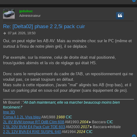
jpdubuc
Administrateur
Re: [Delta02] phase 2 2,5i pack cuir
M
07 juil. 2026, 18:50
e
Oui, on peut régler les AB AV. Mais au moindre choc sur le PC (même et
s
surtout à l'insu de notre plein gré), il se déplace.
s
a
g
Par exemple, sur la mienne, celui de droite était mal positionné,
e
trous/guides abimés et la vis de réglage qui était HS.
Donc sans le remplacement du cadre de l'AB, un repositionnement qui ne
voulait pas, ce serait toujours en défaut.
Mais suite à cette réparation, j'avais "mal" alignés les AB (trop bas), et il
faut un parking plat en sous-sol pour aligner (sans équipement de pro).
Mr Bourvil : "
Ah bah maintenant, elle va marcher beaucoup moins bien
forcément !
"
Imp 3D
Corsa A 1,2L Viva bleu
AM1988
1988
CIC
2L 8V BVM longue RT OdB Clim 608
AM1993
2004
►Baccara
CIC
2,5L 20V BVM E4 Pack Cuir TOE 603
AM2000
2017
►Baccara➔Initiale
2,2L 12V BVA E4 RXE SUSPIL 640
AM1994
2024
CIC