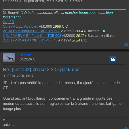
Et Phase-1 un peu aussi, mais c'est plus stable.
Mr Bourvil : "
Ah bah maintenant, elle va marcher beaucoup moins bien
forcément !
"
Imp 3D
Corsa A 1,2L Viva bleu
AM1988
1988
CIC
2L 8V BVM longue RT OdB Clim 608
AM1993
2004
►Baccara
CIC
2,5L 20V BVM E4 Pack Cuir TOE 603
AM2000
2017
►Baccara➔Initiale
2,2L 12V BVA E4 RXE SUSPIL 640
AM1994
2024
CIC
Delta02
BACCARA
Re: [Delta02] phase 2 2,5i pack cuir
M
07 juil. 2026, 18:17
e
JP , il n’a pas vérifié la pression des pneus, il a ajouté une ligne sur le
s
CT..
s
a
g
Quand aux antibrouillards , contrairement à la grande majorité des
e
modernes surtout , ils sont réglables sur la Safrane , une fois fait ça ne
bouge plus .
A+
antoine