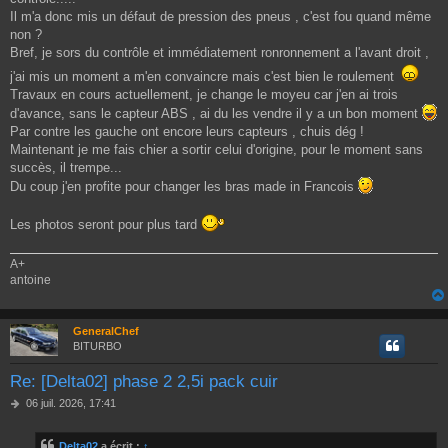
Il m'a donc mis un défaut de pression des pneus , c'est fou quand même
non ?
Bref, je sors du contrôle et immédiatement ronronnement a l'avant droit ,
j'ai mis un moment a m'en convaincre mais c'est bien le roulement
Travaux en cours actuellement, je change le moyeu car j'en ai trois
d'avance, sans le capteur ABS , ai du les vendre il y a un bon moment
Par contre les gauche ont encore leurs capteurs , chuis dég !
Maintenant je me fais chier a sortir celui d'origine, pour le moment sans
succès, il trempe...
Du coup j'en profite pour changer les bras made in Francois
Les photos seront pour plus tard
A+
antoine
GeneralChef
BITURBO
Re: [Delta02] phase 2 2,5i pack cuir
M
06 juil. 2026, 17:41
e
s
Delta02
a écrit :
↑
s