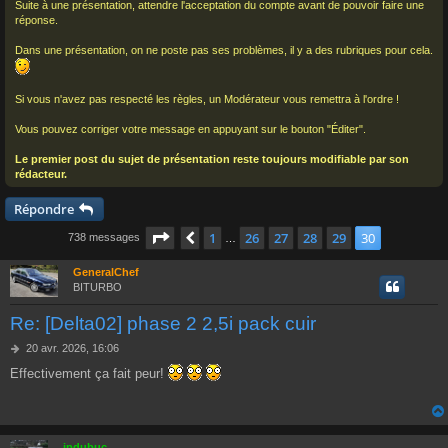
Suite à une présentation, attendre l'acceptation du compte avant de pouvoir faire une
réponse.
Dans une présentation, on ne poste pas ses problèmes, il y a des rubriques pour cela.
Si vous n'avez pas respecté les règles, un Modérateur vous remettra à l'ordre !
Vous pouvez corriger votre message en appuyant sur le bouton "Éditer".
Le premier post du sujet de présentation reste toujours modifiable par son
rédacteur.
Répondre
Page
30
sur
30
1
26
27
28
29
30
Précédent
738 messages
…
GeneralChef
BITURBO
Re: [Delta02] phase 2 2,5i pack cuir
M
20 avr. 2026, 16:06
e
Effectivement ça fait peur!
s
s
a
g
e
jpdubuc