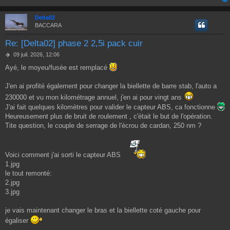
Delta02
BACCARA
Re: [Delta02] phase 2 2,5i pack cuir
M
09 juil. 2026, 12:06
e
Ayé, le moyeu/fusée est remplacé
s
s
a
J'en ai profité également pour changer la biellette de barre stab, l'auto a
g
230000 et vu mon kilométrage annuel, j'en ai pour vingt ans
e
J'ai fait quelques kilomètres pour valider le capteur ABS, ca fonctionne
Heureusement plus de bruit de roulement , c'était le but de l'opération.
Tite question, le couple de serrage de l'écrou de cardan, 250 nm ?
Voici comment j'ai sorti le capteur ABS
1.jpg
le tout remonté:
2.jpg
3.jpg
je vais maintenant changer le bras et la biellette coté gauche pour
égaliser