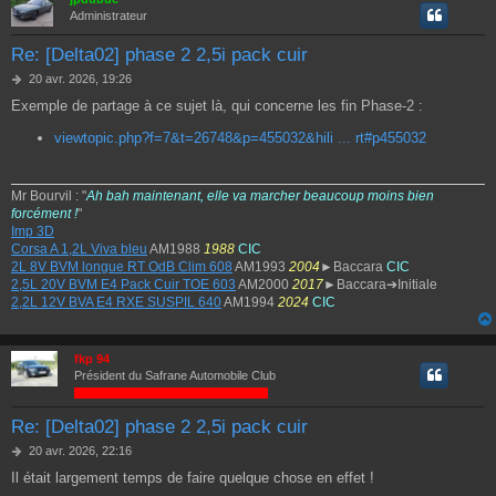
Administrateur
Re: [Delta02] phase 2 2,5i pack cuir
M
20 avr. 2026, 19:26
e
Exemple de partage à ce sujet là, qui concerne les fin Phase-2 :
s
s
viewtopic.php?f=7&t=26748&p=455032&hili ... rt#p455032
a
g
e
Mr Bourvil : "
Ah bah maintenant, elle va marcher beaucoup moins bien
forcément !
"
Imp 3D
Corsa A 1,2L Viva bleu
AM1988
1988
CIC
2L 8V BVM longue RT OdB Clim 608
AM1993
2004
►Baccara
CIC
2,5L 20V BVM E4 Pack Cuir TOE 603
AM2000
2017
►Baccara➔Initiale
2,2L 12V BVA E4 RXE SUSPIL 640
AM1994
2024
CIC
fkp 94
Président du Safrane Automobile Club
Re: [Delta02] phase 2 2,5i pack cuir
M
20 avr. 2026, 22:16
e
Il était largement temps de faire quelque chose en effet !
s