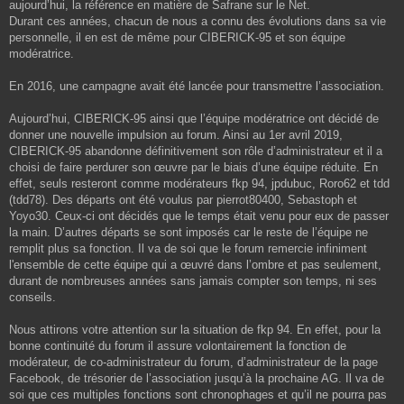
aujourd’hui, la référence en matière de Safrane sur le Net.
Durant ces années, chacun de nous a connu des évolutions dans sa vie
personnelle, il en est de même pour CIBERICK-95 et son équipe
modératrice.
En 2016, une campagne avait été lancée pour transmettre l’association.
Aujourd’hui, CIBERICK-95 ainsi que l’équipe modératrice ont décidé de
donner une nouvelle impulsion au forum. Ainsi au 1er avril 2019,
CIBERICK-95 abandonne définitivement son rôle d’administrateur et il a
choisi de faire perdurer son œuvre par le biais d’une équipe réduite. En
effet, seuls resteront comme modérateurs fkp 94, jpdubuc, Roro62 et tdd
(tdd78). Des départs ont été voulus par pierrot80400, Sebastoph et
Yoyo30. Ceux-ci ont décidés que le temps était venu pour eux de passer
la main. D’autres départs se sont imposés car le reste de l’équipe ne
remplit plus sa fonction. Il va de soi que le forum remercie infiniment
l'ensemble de cette équipe qui a œuvré dans l’ombre et pas seulement,
durant de nombreuses années sans jamais compter son temps, ni ses
conseils.
Nous attirons votre attention sur la situation de fkp 94. En effet, pour la
bonne continuité du forum il assure volontairement la fonction de
modérateur, de co-administrateur du forum, d’administrateur de la page
Facebook, de trésorier de l’association jusqu’à la prochaine AG. Il va de
soi que ces multiples fonctions sont chronophages et qu’il ne pourra pas