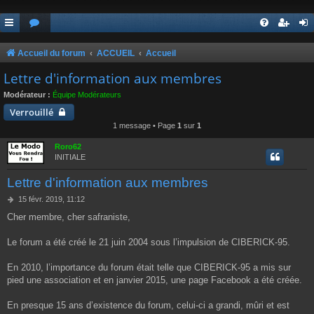
Accueil du forum
ACCUEIL
Accueil
Lettre d'information aux membres
Modérateur :
Équipe Modérateurs
Verrouillé
1 message • Page
1
sur
1
Roro62
INITIALE
Lettre d'information aux membres
M
15 févr. 2019, 11:12
e
Cher membre, cher safraniste,
s
s
a
Le forum a été créé le 21 juin 2004 sous l’impulsion de CIBERICK-95.
g
e
En 2010, l’importance du forum était telle que CIBERICK-95 a mis sur
pied une association et en janvier 2015, une page Facebook a été créée.
En presque 15 ans d’existence du forum, celui-ci a grandi, mûri et est