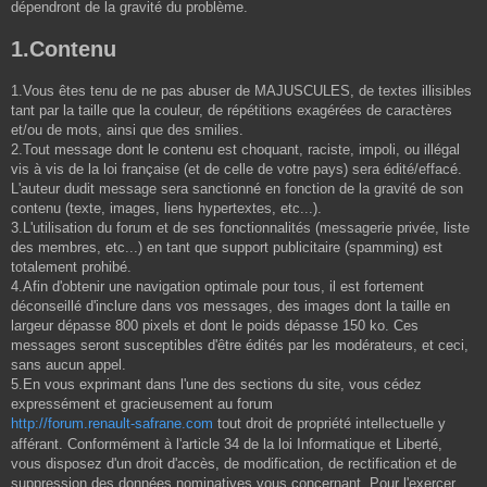
dépendront de la gravité du problème.
1.Contenu
1.Vous êtes tenu de ne pas abuser de MAJUSCULES, de textes illisibles
tant par la taille que la couleur, de répétitions exagérées de caractères
et/ou de mots, ainsi que des smilies.
2.Tout message dont le contenu est choquant, raciste, impoli, ou illégal
vis à vis de la loi française (et de celle de votre pays) sera édité/effacé.
L'auteur dudit message sera sanctionné en fonction de la gravité de son
contenu (texte, images, liens hypertextes, etc...).
3.L'utilisation du forum et de ses fonctionnalités (messagerie privée, liste
des membres, etc...) en tant que support publicitaire (spamming) est
totalement prohibé.
4.Afin d'obtenir une navigation optimale pour tous, il est fortement
déconseillé d'inclure dans vos messages, des images dont la taille en
largeur dépasse 800 pixels et dont le poids dépasse 150 ko. Ces
messages seront susceptibles d'être édités par les modérateurs, et ceci,
sans aucun appel.
5.En vous exprimant dans l'une des sections du site, vous cédez
expressément et gracieusement au forum
http://forum.renault-safrane.com
tout droit de propriété intellectuelle y
afférant. Conformément à l'article 34 de la loi Informatique et Liberté,
vous disposez d'un droit d'accès, de modification, de rectification et de
suppression des données nominatives vous concernant. Pour l'exercer,