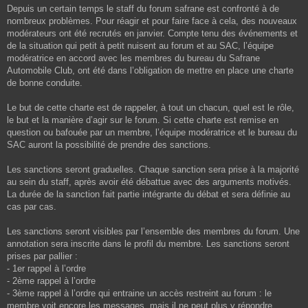
e
Depuis un certain temps le staff du forum safrane est confronté à de
s
nombreux problèmes. Pour réagir et pour faire face à cela, des nouveaux
s
a
modérateurs ont été recrutés en janvier. Compte tenu des événements et
g
de la situation qui petit à petit nuisent au forum et au SAC, l’équipe
e
modératrice en accord avec les membres du bureau du Safrane
Automobile Club, ont été dans l’obligation de mettre en place une charte
de bonne conduite.
Le but de cette charte est de rappeler, à tout un chacun, quel est le rôle,
le but et la manière d’agir sur le forum. Si cette charte est remise en
question ou bafouée par un membre, l’équipe modératrice et le bureau du
SAC auront la possibilité de prendre des sanctions.
Les sanctions seront graduelles. Chaque sanction sera prise à la majorité
au sein du staff, après avoir été débattue avec des arguments motivés.
La durée de la sanction fait partie intégrante du débat et sera définie au
cas par cas.
Les sanctions seront visibles par l’ensemble des membres du forum. Une
annotation sera inscrite dans le profil du membre. Les sanctions seront
prises par pallier :
- 1er rappel à l’ordre
- 2ème rappel à l’ordre
- 3ème rappel à l’ordre qui entraine un accès restreint au forum : le
membre voit encore les messages, mais il ne peut plus y répondre.