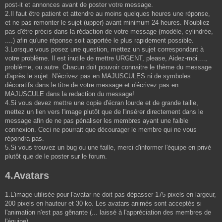
post-it et annonces avant de poster votre message.
2.Il faut être patient et attendre au moins quelques heures une réponse,
et ne pas remonter le sujet (upper) avant minimum 24 heures. N'oubliez
pas d'être précis dans la rédaction de votre message (modèle, cylindrée,
....) afin qu'une réponse soit apportée le plus rapidement possible.
3.Lorsque vous posez une question, mettez un sujet correspondant à
votre problème. Il est inutile de mettre URGENT, please, Aidez-moi....,
problème, ou autre. Chacun doit pouvoir connaitre le thème du message
d'après le sujet. N'écrivez pas en MAJUSCULES ni de symboles
décoratifs dans le titre de votre message et n'écrivez pas en
MAJUSCULE dans la redaction du message!
4.Si vous devez mettre une copie d'écran lourde et de grande taille,
mettez un lien vers l'image plutôt que de l'insérer directement dans le
message afin de ne pas pénaliser les membres ayant une faible
connexion. Ceci ne pourrait que décourager le membre qui ne vous
répondra pas.
5.Si vous trouvez un bug ou une faille, merci d'informer l'équipe en privé
plutôt que de le poster sur le forum.
4.Avatars
1.L'image utilisée pour l'avatar ne doit pas dépasser 175 pixels en largeur,
200 pixels en hauteur et 30 ko. Les avatars animés sont acceptés si
l'animation n'est pas gênante (... laissé à l'appréciation des membres de
l'équipe)