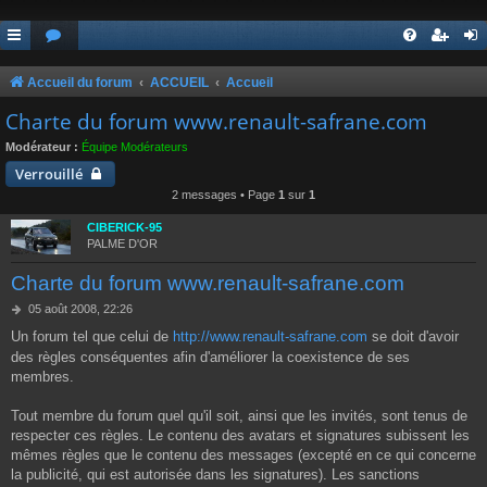
Accueil du forum
ACCUEIL
Accueil
Charte du forum www.renault-safrane.com
Modérateur :
Équipe Modérateurs
Verrouillé
2 messages • Page
1
sur
1
CIBERICK-95
PALME D'OR
Charte du forum www.renault-safrane.com
M
05 août 2008, 22:26
e
Un forum tel que celui de
http://www.renault-safrane.com
se doit d'avoir
s
des règles conséquentes afin d'améliorer la coexistence de ses
s
a
membres.
g
e
Tout membre du forum quel qu'il soit, ainsi que les invités, sont tenus de
respecter ces règles. Le contenu des avatars et signatures subissent les
mêmes règles que le contenu des messages (excepté en ce qui concerne
la publicité, qui est autorisée dans les signatures). Les sanctions