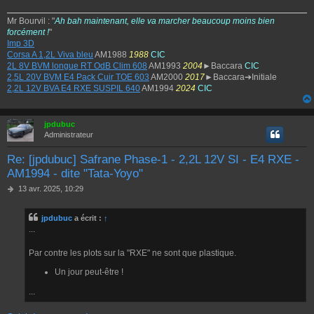
Mr Bourvil : "
Ah bah maintenant, elle va marcher beaucoup moins bien
forcément !
"
Imp 3D
Corsa A 1,2L Viva bleu
AM1988
1988
CIC
2L 8V BVM longue RT OdB Clim 608
AM1993
2004
►Baccara
CIC
2,5L 20V BVM E4 Pack Cuir TOE 603
AM2000
2017
►Baccara➔Initiale
2,2L 12V BVA E4 RXE SUSPIL 640
AM1994
2024
CIC
jpdubuc
Administrateur
Re: [jpdubuc] Safrane Phase-1 - 2,2L 12V SI - E4 RXE -
AM1994 - dite "Tata-Yoyo"
M
13 avr. 2025, 10:29
e
s
jpdubuc
a écrit :
↑
s
...
a
g
e
Par contre les plots sur la "RXE" ne sont que plastique.
Un jour peut-être !
...