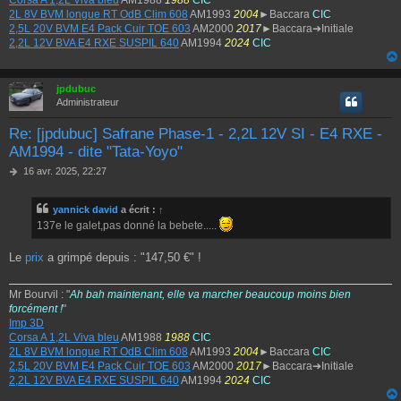
Corsa A 1,2L Viva bleu
AM1988
1988
CIC
2L 8V BVM longue RT OdB Clim 608
AM1993
2004
►Baccara
CIC
2,5L 20V BVM E4 Pack Cuir TOE 603
AM2000
2017
►Baccara➔Initiale
2,2L 12V BVA E4 RXE SUSPIL 640
AM1994
2024
CIC
jpdubuc
Administrateur
Re: [jpdubuc] Safrane Phase-1 - 2,2L 12V SI - E4 RXE -
AM1994 - dite "Tata-Yoyo"
M
16 avr. 2025, 22:27
e
s
yannick david
a écrit :
↑
s
a
137e le galet,pas donné la bebete.....
g
e
Le
prix
a grimpé depuis : "147,50 €" !
Mr Bourvil : "
Ah bah maintenant, elle va marcher beaucoup moins bien
forcément !
"
Imp 3D
Corsa A 1,2L Viva bleu
AM1988
1988
CIC
2L 8V BVM longue RT OdB Clim 608
AM1993
2004
►Baccara
CIC
2,5L 20V BVM E4 Pack Cuir TOE 603
AM2000
2017
►Baccara➔Initiale
2,2L 12V BVA E4 RXE SUSPIL 640
AM1994
2024
CIC