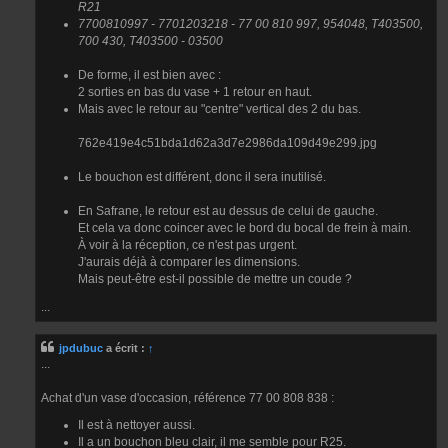
R21
7700810997 - 7701203218 - 77 00 810 997, 954048, T403500,
700 430, T403500 - 03500
De forme, il est bien avec :
2 sorties en bas du vase + 1 retour en haut.
Mais avec le retour au "centre" vertical des 2 du bas.
762e419e4c51bda1d62a3d7e2986da109d49e299.jpg
Le bouchon est différent, donc il sera inutilisé.
En Safrane, le retour est au dessus de celui de gauche.
Et cela va donc coincer avec le bord du bocal de frein à main.
À voir à la réception, ce n'est pas urgent.
J'aurais déjà à comparer les dimensions.
Mais peut-être est-il possible de mettre un coude ?
...
jpdubuc
a écrit :
↑
...
Achat d'un vase d'occasion, référence 77 00 808 838 :
Il est à nettoyer aussi.
Il a un bouchon bleu clair, il me semble pour R25.