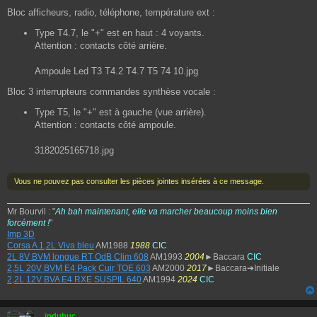
Bloc afficheurs, radio, téléphone, température ext :
Type T4.7, le "+" est en haut : 4 voyants.
Attention : contacts côté arrière.
Ampoule Led T3 T4.2 T4.7 T5 74 10.jpg
Bloc 3 interrupteurs commandes synthèse vocale :
Type T5, le "+" est à gauche (vue arrière).
Attention : contacts côté ampoule.
3182025165718.jpg
Vous ne pouvez pas consulter les pièces jointes insérées à ce message.
Mr Bourvil : "
Ah bah maintenant, elle va marcher beaucoup moins bien
forcément !
"
Imp 3D
Corsa A 1,2L Viva bleu
AM1988
1988
CIC
2L 8V BVM longue RT OdB Clim 608
AM1993
2004
►Baccara
CIC
2,5L 20V BVM E4 Pack Cuir TOE 603
AM2000
2017
►Baccara➔Initiale
2,2L 12V BVA E4 RXE SUSPIL 640
AM1994
2024
CIC
jpdubuc