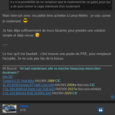
il y a la possibilité de ne remplcer que le roulement de ce galet, pour qui
a
g
a de quoi usiner la cage interieure d'un roulement
e
Mais bien-sûr avec ma petite lime achetée à Leroy-Merlin : je vais usiner
le roulement.
Je fais déjà suffisamment de trucs bizarres pour prendre une solution
simple et déjà vécue.
-----
Le truc qu'il me faudrait : c'est trouver une poulie de PAE, pour remplacer
l'actuelle. Je ne suis pas fan de la bosse.
Mr Bourvil : "
Ah bah maintenant, elle va marcher beaucoup moins bien
forcément !
"
Imp 3D
Corsa A 1,2L Viva bleu
AM1988
1988
CIC
2L 8V BVM longue RT OdB Clim 608
AM1993
2004
►Baccara
CIC
2,5L 20V BVM E4 Pack Cuir TOE 603
AM2000
2017
►Baccara➔Initiale
2,2L 12V BVA E4 RXE SUSPIL 640
AM1994
2024
CIC
DiMiG
RTE