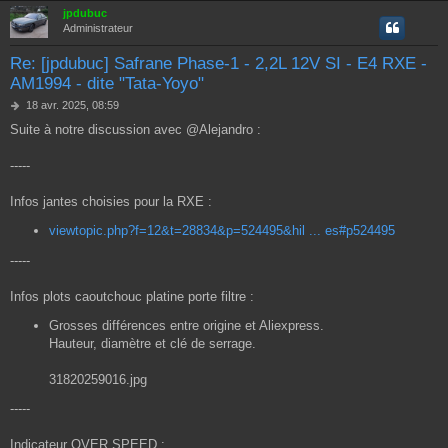
jpdubuc
Administrateur
Re: [jpdubuc] Safrane Phase-1 - 2,2L 12V SI - E4 RXE -
AM1994 - dite "Tata-Yoyo"
M
18 avr. 2025, 08:59
e
Suite à notre discussion avec @Alejandro :
s
s
a
-----
g
e
Infos jantes choisies pour la RXE :
viewtopic.php?f=12&t=28834&p=524495&hil ... es#p524495
-----
Infos plots caoutchouc platine porte filtre :
Grosses différences entre origine et Aliexpress.
Hauteur, diamètre et clé de serrage.
31820259016.jpg
-----
Indicateur OVER SPEED :