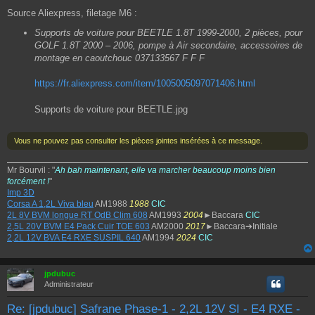
Source Aliexpress, filetage M6 :
Supports de voiture pour BEETLE 1.8T 1999-2000, 2 pièces, pour
GOLF 1.8T 2000 – 2006, pompe à Air secondaire, accessoires de
montage en caoutchouc 037133567 F F F
https://fr.aliexpress.com/item/1005005097071406.html
Supports de voiture pour BEETLE.jpg
Vous ne pouvez pas consulter les pièces jointes insérées à ce message.
Mr Bourvil : "
Ah bah maintenant, elle va marcher beaucoup moins bien
forcément !
"
Imp 3D
Corsa A 1,2L Viva bleu
AM1988
1988
CIC
2L 8V BVM longue RT OdB Clim 608
AM1993
2004
►Baccara
CIC
2,5L 20V BVM E4 Pack Cuir TOE 603
AM2000
2017
►Baccara➔Initiale
2,2L 12V BVA E4 RXE SUSPIL 640
AM1994
2024
CIC
jpdubuc
Administrateur
Re: [jpdubuc] Safrane Phase-1 - 2,2L 12V SI - E4 RXE -