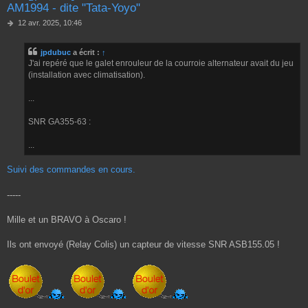
AM1994 - dite "Tata-Yoyo"
M
12 avr. 2025, 10:46
e
s
jpdubuc
a écrit :
↑
s
J'ai repéré que le galet enrouleur de la courroie alternateur avait du jeu
a
g
(installation avec climatisation).
e
...
SNR GA355-63 :
...
Suivi des commandes en cours.
-----
Mille et un BRAVO à Oscaro !
Ils ont envoyé (Relay Colis) un capteur de vitesse SNR ASB155.05 !