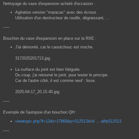
e
Nettoyage du vase d'expansion acheté d'occasion :
Agitation version "maracas" avec des écrous.
Utilisation d'un destructeur de rouille, dégraissant, ...
-----
Bouchon du vase d'expansion en place sur la RXE :
J'ai démonté, car le caoutchouc est moche.
3172025201713.jpg
La surface du joint est bien fatiguée.
Du coup, j'ai retourné le joint, pour tester le principe.
Car de l'autre côté, il est comme neuf : lisse.
2025-04-17_20.15.40.jpg
-----
Exemple de l'autopsie d'un bouchon QH :
viewtopic.php?f=12&t=17869&p=512513&hil ... al#p512513
-----