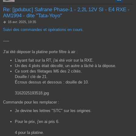
Re: [jpdubuc] Safrane Phase-1 - 2,2L 12V SI - E4 RXE -
AM1994 - dite "Tata-Yoyo"
M
16 avr. 2025, 19:35
e
Suivi des commandes et opérations en cours.
s
s
a
-----
g
e
J'ai été déposer la platine porte filtre à air :
L'ayant fait sur la RT, j'ai été voir sur la RXE.
Un des 4 plots était décollé, un autre a lâché à la dépose.
Ce sont des filetages M6 des 2 côtés.
Douille / clé de 21.
Écrous dessus et dessous : douille de 10.
3162025193518.jpg
Commande pour les remplacer :
Je devine les lettres "STC" sur les origines.
Pour le prix, j'en ai pris 6.
4 pour la platine.