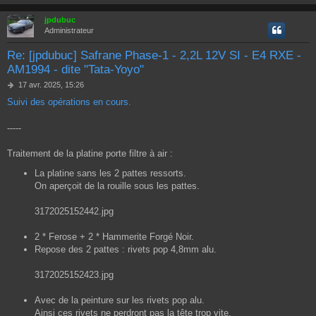
jpdubuc
Administrateur
Re: [jpdubuc] Safrane Phase-1 - 2,2L 12V SI - E4 RXE -
AM1994 - dite "Tata-Yoyo"
M
17 avr. 2025, 15:26
e
Suivi des opérations en cours.
s
s
a
-----
g
e
Traitement de la platine porte filtre à air :
La platine sans les 2 pattes ressorts.
On aperçoit de la rouille sous les pattes.
3172025152442.jpg
2 * Ferose + 2 * Hammerite Forgé Noir.
Repose des 2 pattes : rivets pop 4,8mm alu.
3172025152423.jpg
Avec de la peinture sur les rivets pop alu.
Ainsi ces rivets ne perdront pas la tête trop vite.