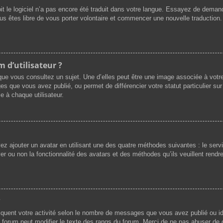
oit le logiciel n’a pas encore été traduit dans votre langue. Essayez de demande
ous êtes libre de vous porter volontaire et commencer une nouvelle traduction.
 d’utilisateur ?
que vous consultez un sujet. Une d’elles peut être une image associée à votr
es que vous avez publié, ou permet de différencier votre statut particulier su
e à chaque utilisateur.
vez ajouter un avatar en utilisant une des quatre méthodes suivantes : le servi
r ou non la fonctionnalité des avatars et des méthodes qu’ils veuillent rendre 
?
iquent votre activité selon le nombre de messages que vous avez publié ou ide
du forum peut modifier le texte des rangs du forum. Merci de ne pas abuser d