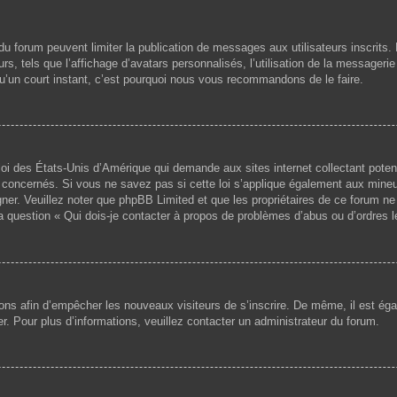
s du forum peuvent limiter la publication de messages aux utilisateurs inscri
s, tels que l’affichage d’avatars personnalisés, l’utilisation de la messagerie 
 qu’un court instant, c’est pourquoi nous vous recommandons de le faire.
loi des États-Unis d’Amérique qui demande aux sites internet collectant pote
concernés. Si vous ne savez pas si cette loi s’applique également aux mineu
igner. Veuillez noter que phpBB Limited et que les propriétaires de ce forum 
la question « Qui dois-je contacter à propos de problèmes d’abus ou d’ordres l
ptions afin d’empêcher les nouveaux visiteurs de s’inscrire. De même, il est é
iser. Pour plus d’informations, veuillez contacter un administrateur du forum.