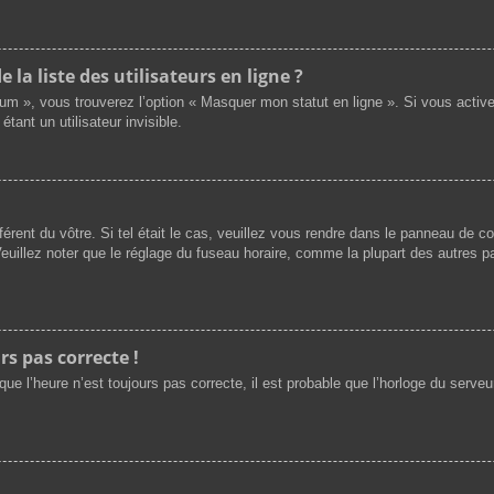
a liste des utilisateurs en ligne ?
rum », vous trouverez l’option « Masquer mon statut en ligne ». Si vous activ
nt un utilisateur invisible.
férent du vôtre. Si tel était le cas, veuillez vous rendre dans le panneau de cont
illez noter que le réglage du fuseau horaire, comme la plupart des autres par
rs pas correcte !
ue l’heure n’est toujours pas correcte, il est probable que l’horloge du serveur