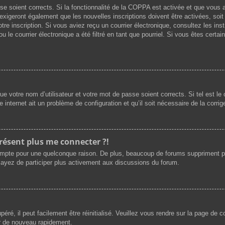
asse soient corrects. Si la fonctionnalité de la COPPA est activée et que vous
exigeront également que les nouvelles inscriptions doivent être activées, soi
votre inscription. Si vous aviez reçu un courrier électronique, consultez les i
le courrier électronique a été filtré en tant que pourriel. Si vous êtes certai
e votre nom d’utilisateur et votre mot de passe soient corrects. Si tel est l
e internet ait un problème de configuration et qu’il soit nécessaire de la corrige
présent plus me connecter ?!
ompte pour une quelconque raison. De plus, beaucoup de forums suppriment périod
sayez de participer plus activement aux discussions du forum.
ré, il peut facilement être réinitialisé. Veuillez vous rendre sur la page de 
er de nouveau rapidement.