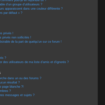
t comment puis-je en rejoindre un ?
le d’un groupe d’utilisateurs ?
eurs apparaissent dans une couleur différente ?
rs par défaut » ?
s privés !
privés non sollicités !
désirable de la part de quelqu’un sur ce forum !
rés ?
 des utilisateurs de ma liste d’amis et d’ignorés ?
s
erche dans un ou des forums ?
cun résultat ?
e page blanche ?!
embres ?
res messages et sujets ?