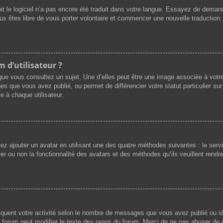
oit le logiciel n’a pas encore été traduit dans votre langue. Essayez de demande
ous êtes libre de vous porter volontaire et commencer une nouvelle traduction.
 d’utilisateur ?
que vous consultez un sujet. Une d’elles peut être une image associée à votr
es que vous avez publié, ou permet de différencier votre statut particulier su
e à chaque utilisateur.
vez ajouter un avatar en utilisant une des quatre méthodes suivantes : le servi
r ou non la fonctionnalité des avatars et des méthodes qu’ils veuillent rendre 
?
iquent votre activité selon le nombre de messages que vous avez publié ou ide
du forum peut modifier le texte des rangs du forum. Merci de ne pas abuser d