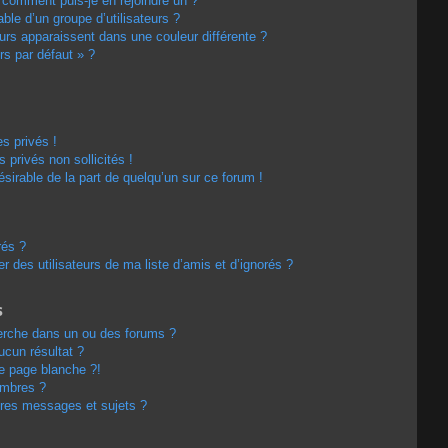
t comment puis-je en rejoindre un ?
le d’un groupe d’utilisateurs ?
eurs apparaissent dans une couleur différente ?
rs par défaut » ?
s privés !
privés non sollicités !
désirable de la part de quelqu’un sur ce forum !
rés ?
 des utilisateurs de ma liste d’amis et d’ignorés ?
s
erche dans un ou des forums ?
cun résultat ?
e page blanche ?!
embres ?
res messages et sujets ?