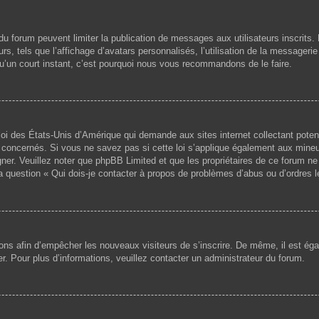
s du forum peuvent limiter la publication de messages aux utilisateurs inscri
s, tels que l’affichage d’avatars personnalisés, l’utilisation de la messagerie 
 qu’un court instant, c’est pourquoi nous vous recommandons de le faire.
loi des États-Unis d’Amérique qui demande aux sites internet collectant pote
concernés. Si vous ne savez pas si cette loi s’applique également aux mineu
igner. Veuillez noter que phpBB Limited et que les propriétaires de ce forum 
la question « Qui dois-je contacter à propos de problèmes d’abus ou d’ordres l
ptions afin d’empêcher les nouveaux visiteurs de s’inscrire. De même, il est é
iser. Pour plus d’informations, veuillez contacter un administrateur du forum.