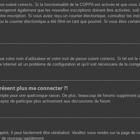
asse soient corrects. Si la fonctionnalité de la COPPA est activée et que vous
exigeront également que les nouvelles inscriptions doivent être activées, soi
votre inscription. Si vous aviez reçu un courrier électronique, consultez les i
le courrier électronique a été filtré en tant que pourriel. Si vous êtes certai
e votre nom d’utilisateur et votre mot de passe soient corrects. Si tel est l
e internet ait un problème de configuration et qu’il soit nécessaire de la corrige
présent plus me connecter ?!
ompte pour une quelconque raison. De plus, beaucoup de forums suppriment périod
sayez de participer plus activement aux discussions du forum.
ré, il peut facilement être réinitialisé. Veuillez vous rendre sur la page de 
er de nouveau rapidement.