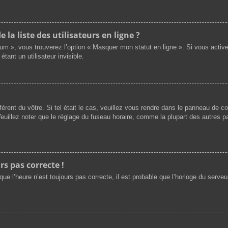
a liste des utilisateurs en ligne ?
rum », vous trouverez l’option « Masquer mon statut en ligne ». Si vous activ
nt un utilisateur invisible.
férent du vôtre. Si tel était le cas, veuillez vous rendre dans le panneau de cont
illez noter que le réglage du fuseau horaire, comme la plupart des autres par
rs pas correcte !
ue l’heure n’est toujours pas correcte, il est probable que l’horloge du serveur