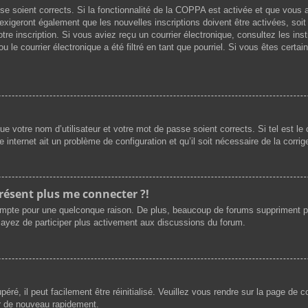
asse soient corrects. Si la fonctionnalité de la COPPA est activée et que vous
exigeront également que les nouvelles inscriptions doivent être activées, soi
votre inscription. Si vous aviez reçu un courrier électronique, consultez les i
le courrier électronique a été filtré en tant que pourriel. Si vous êtes certai
e votre nom d’utilisateur et votre mot de passe soient corrects. Si tel est l
e internet ait un problème de configuration et qu’il soit nécessaire de la corrige
présent plus me connecter ?!
ompte pour une quelconque raison. De plus, beaucoup de forums suppriment périod
sayez de participer plus activement aux discussions du forum.
ré, il peut facilement être réinitialisé. Veuillez vous rendre sur la page de 
er de nouveau rapidement.