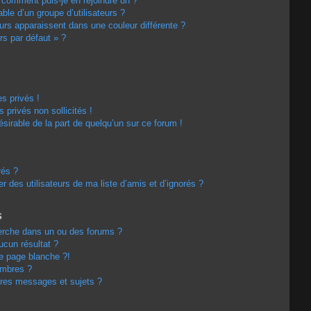
t comment puis-je en rejoindre un ?
le d’un groupe d’utilisateurs ?
eurs apparaissent dans une couleur différente ?
rs par défaut » ?
s privés !
privés non sollicités !
désirable de la part de quelqu’un sur ce forum !
rés ?
 des utilisateurs de ma liste d’amis et d’ignorés ?
s
erche dans un ou des forums ?
cun résultat ?
e page blanche ?!
embres ?
res messages et sujets ?