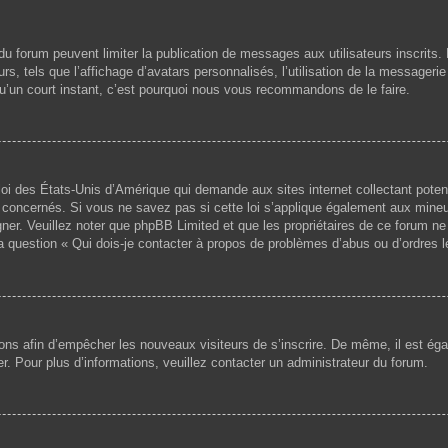
s du forum peuvent limiter la publication de messages aux utilisateurs inscri
s, tels que l’affichage d’avatars personnalisés, l’utilisation de la messagerie 
 qu’un court instant, c’est pourquoi nous vous recommandons de le faire.
loi des États-Unis d’Amérique qui demande aux sites internet collectant pote
concernés. Si vous ne savez pas si cette loi s’applique également aux mineu
igner. Veuillez noter que phpBB Limited et que les propriétaires de ce forum 
la question « Qui dois-je contacter à propos de problèmes d’abus ou d’ordres l
ptions afin d’empêcher les nouveaux visiteurs de s’inscrire. De même, il est é
iser. Pour plus d’informations, veuillez contacter un administrateur du forum.