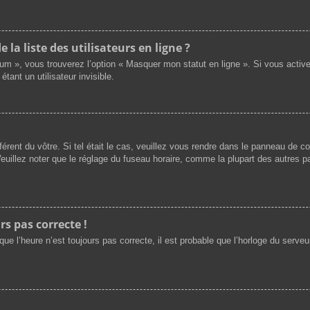
a liste des utilisateurs en ligne ?
rum », vous trouverez l’option « Masquer mon statut en ligne ». Si vous activ
nt un utilisateur invisible.
férent du vôtre. Si tel était le cas, veuillez vous rendre dans le panneau de cont
illez noter que le réglage du fuseau horaire, comme la plupart des autres par
rs pas correcte !
ue l’heure n’est toujours pas correcte, il est probable que l’horloge du serveur