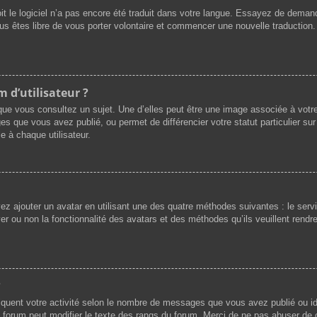
oit le logiciel n’a pas encore été traduit dans votre langue. Essayez de demande
ous êtes libre de vous porter volontaire et commencer une nouvelle traduction.
 d’utilisateur ?
que vous consultez un sujet. Une d’elles peut être une image associée à votr
es que vous avez publié, ou permet de différencier votre statut particulier su
e à chaque utilisateur.
vez ajouter un avatar en utilisant une des quatre méthodes suivantes : le servi
r ou non la fonctionnalité des avatars et des méthodes qu’ils veuillent rendre 
?
iquent votre activité selon le nombre de messages que vous avez publié ou ide
du forum peut modifier le texte des rangs du forum. Merci de ne pas abuser d