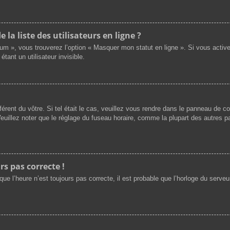
a liste des utilisateurs en ligne ?
rum », vous trouverez l’option « Masquer mon statut en ligne ». Si vous activ
nt un utilisateur invisible.
férent du vôtre. Si tel était le cas, veuillez vous rendre dans le panneau de cont
illez noter que le réglage du fuseau horaire, comme la plupart des autres par
rs pas correcte !
ue l’heure n’est toujours pas correcte, il est probable que l’horloge du serveur