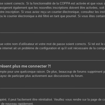
asse soient corrects. Si la fonctionnalité de la COPPA est activée et que vous
exigeront également que les nouvelles inscriptions doivent être activées, soi
votre inscription. Si vous aviez reçu un courrier électronique, consultez les i
le courrier électronique a été filtré en tant que pourriel. Si vous êtes certai
e votre nom d’utilisateur et votre mot de passe soient corrects. Si tel est l
e internet ait un problème de configuration et qu’il soit nécessaire de la corrige
présent plus me connecter ?!
ompte pour une quelconque raison. De plus, beaucoup de forums suppriment périod
sayez de participer plus activement aux discussions du forum.
ré, il peut facilement être réinitialisé. Veuillez vous rendre sur la page de 
er de nouveau rapidement.