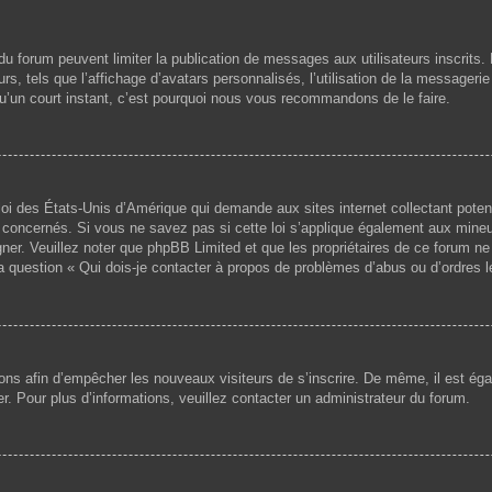
s du forum peuvent limiter la publication de messages aux utilisateurs inscri
s, tels que l’affichage d’avatars personnalisés, l’utilisation de la messagerie 
 qu’un court instant, c’est pourquoi nous vous recommandons de le faire.
loi des États-Unis d’Amérique qui demande aux sites internet collectant pote
concernés. Si vous ne savez pas si cette loi s’applique également aux mineu
igner. Veuillez noter que phpBB Limited et que les propriétaires de ce forum 
la question « Qui dois-je contacter à propos de problèmes d’abus ou d’ordres l
ptions afin d’empêcher les nouveaux visiteurs de s’inscrire. De même, il est é
iser. Pour plus d’informations, veuillez contacter un administrateur du forum.