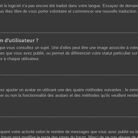
oit le logiciel n’a pas encore été traduit dans votre langue. Essayez de demande
ous êtes libre de vous porter volontaire et commencer une nouvelle traduction.
 d’utilisateur ?
que vous consultez un sujet. Une d’elles peut être une image associée à votr
es que vous avez publié, ou permet de différencier votre statut particulier su
e à chaque utilisateur.
vez ajouter un avatar en utilisant une des quatre méthodes suivantes : le servi
r ou non la fonctionnalité des avatars et des méthodes qu’ils veuillent rendre 
?
iquent votre activité selon le nombre de messages que vous avez publié ou ide
du forum peut modifier le texte des rangs du forum. Merci de ne pas abuser d