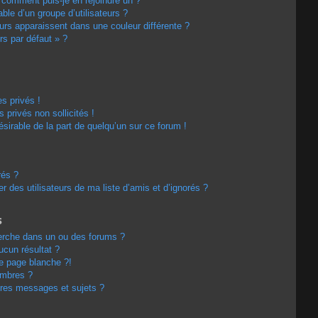
t comment puis-je en rejoindre un ?
le d’un groupe d’utilisateurs ?
eurs apparaissent dans une couleur différente ?
rs par défaut » ?
s privés !
privés non sollicités !
désirable de la part de quelqu’un sur ce forum !
rés ?
 des utilisateurs de ma liste d’amis et d’ignorés ?
s
erche dans un ou des forums ?
cun résultat ?
e page blanche ?!
embres ?
res messages et sujets ?