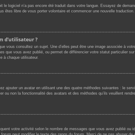
oit le logiciel n’a pas encore été traduit dans votre langue. Essayez de demande
ous êtes libre de vous porter volontaire et commencer une nouvelle traduction.
 d’utilisateur ?
que vous consultez un sujet. Une d’elles peut être une image associée à votr
es que vous avez publié, ou permet de différencier votre statut particulier su
e à chaque utilisateur.
vez ajouter un avatar en utilisant une des quatre méthodes suivantes : le servi
r ou non la fonctionnalité des avatars et des méthodes qu’ils veuillent rendre 
?
iquent votre activité selon le nombre de messages que vous avez publié ou ide
du forum peut modifier le texte des rangs du forum. Merci de ne pas abuser d