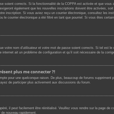
asse soient corrects. Si la fonctionnalité de la COPPA est activée et que vous
exigeront également que les nouvelles inscriptions doivent être activées, soi
votre inscription. Si vous aviez reçu un courrier électronique, consultez les i
le courrier électronique a été filtré en tant que pourriel. Si vous êtes certai
e votre nom d’utilisateur et votre mot de passe soient corrects. Si tel est l
e internet ait un problème de configuration et qu’il soit nécessaire de la corrige
présent plus me connecter ?!
ompte pour une quelconque raison. De plus, beaucoup de forums suppriment périod
sayez de participer plus activement aux discussions du forum.
ré, il peut facilement être réinitialisé. Veuillez vous rendre sur la page de 
er de nouveau rapidement.