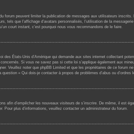
s du forum peuvent limiter la publication de messages aux utilisateurs inscri
s, tels que l’affichage d’avatars personnalisés, l’utilisation de la messagerie 
 qu’un court instant, c’est pourquoi nous vous recommandons de le faire.
loi des États-Unis d’Amérique qui demande aux sites internet collectant pote
concernés. Si vous ne savez pas si cette loi s’applique également aux mineu
igner. Veuillez noter que phpBB Limited et que les propriétaires de ce forum 
la question « Qui dois-je contacter à propos de problèmes d’abus ou d’ordres l
ptions afin d’empêcher les nouveaux visiteurs de s’inscrire. De même, il est é
iser. Pour plus d’informations, veuillez contacter un administrateur du forum.