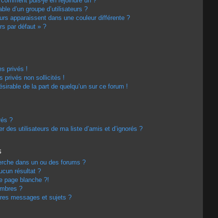
t comment puis-je en rejoindre un ?
le d’un groupe d’utilisateurs ?
eurs apparaissent dans une couleur différente ?
rs par défaut » ?
s privés !
privés non sollicités !
désirable de la part de quelqu’un sur ce forum !
rés ?
 des utilisateurs de ma liste d’amis et d’ignorés ?
s
erche dans un ou des forums ?
cun résultat ?
e page blanche ?!
embres ?
res messages et sujets ?