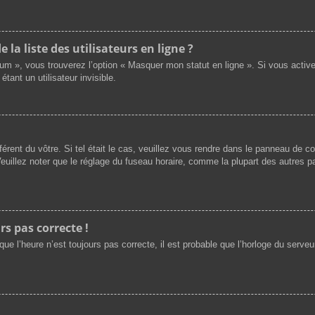
a liste des utilisateurs en ligne ?
rum », vous trouverez l’option « Masquer mon statut en ligne ». Si vous activ
nt un utilisateur invisible.
férent du vôtre. Si tel était le cas, veuillez vous rendre dans le panneau de cont
illez noter que le réglage du fuseau horaire, comme la plupart des autres par
rs pas correcte !
ue l’heure n’est toujours pas correcte, il est probable que l’horloge du serveur