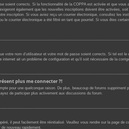
asse soient corrects. Si la fonctionnalité de la COPPA est activée et que vous
exigeront également que les nouvelles inscriptions doivent être activées, soi
votre inscription. Si vous aviez reçu un courrier électronique, consultez les i
le courrier électronique a été filtré en tant que pourriel. Si vous êtes certai
e votre nom d’utilisateur et votre mot de passe soient corrects. Si tel est l
e internet ait un problème de configuration et qu’il soit nécessaire de la corrige
présent plus me connecter ?!
ompte pour une quelconque raison. De plus, beaucoup de forums suppriment périod
sayez de participer plus activement aux discussions du forum.
ré, il peut facilement être réinitialisé. Veuillez vous rendre sur la page de 
er de nouveau rapidement.