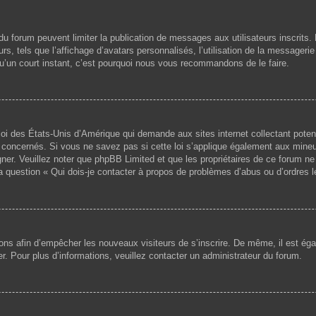
s du forum peuvent limiter la publication de messages aux utilisateurs inscri
s, tels que l’affichage d’avatars personnalisés, l’utilisation de la messagerie 
 qu’un court instant, c’est pourquoi nous vous recommandons de le faire.
loi des États-Unis d’Amérique qui demande aux sites internet collectant pote
concernés. Si vous ne savez pas si cette loi s’applique également aux mineu
igner. Veuillez noter que phpBB Limited et que les propriétaires de ce forum 
la question « Qui dois-je contacter à propos de problèmes d’abus ou d’ordres l
ptions afin d’empêcher les nouveaux visiteurs de s’inscrire. De même, il est é
iser. Pour plus d’informations, veuillez contacter un administrateur du forum.