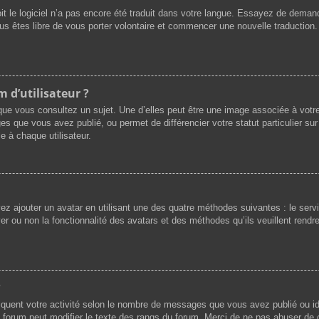
oit le logiciel n’a pas encore été traduit dans votre langue. Essayez de demande
ous êtes libre de vous porter volontaire et commencer une nouvelle traduction.
 d’utilisateur ?
que vous consultez un sujet. Une d’elles peut être une image associée à votr
es que vous avez publié, ou permet de différencier votre statut particulier su
e à chaque utilisateur.
vez ajouter un avatar en utilisant une des quatre méthodes suivantes : le servi
r ou non la fonctionnalité des avatars et des méthodes qu’ils veuillent rendre 
?
iquent votre activité selon le nombre de messages que vous avez publié ou ide
du forum peut modifier le texte des rangs du forum. Merci de ne pas abuser d