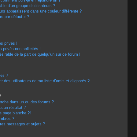
t comment puis-je en rejoindre un ?
le d’un groupe d’utilisateurs ?
eurs apparaissent dans une couleur différente ?
rs par défaut » ?
s privés !
privés non sollicités !
désirable de la part de quelqu’un sur ce forum !
rés ?
 des utilisateurs de ma liste d’amis et d’ignorés ?
s
erche dans un ou des forums ?
cun résultat ?
e page blanche ?!
embres ?
res messages et sujets ?