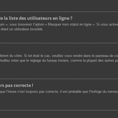
a liste des utilisateurs en ligne ?
rum », vous trouverez l’option « Masquer mon statut en ligne ». Si vous activ
nt un utilisateur invisible.
férent du vôtre. Si tel était le cas, veuillez vous rendre dans le panneau de cont
illez noter que le réglage du fuseau horaire, comme la plupart des autres par
rs pas correcte !
ue l’heure n’est toujours pas correcte, il est probable que l’horloge du serveur