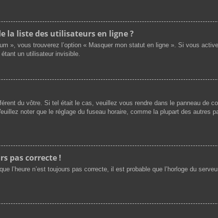
a liste des utilisateurs en ligne ?
rum », vous trouverez l’option « Masquer mon statut en ligne ». Si vous activ
nt un utilisateur invisible.
férent du vôtre. Si tel était le cas, veuillez vous rendre dans le panneau de cont
illez noter que le réglage du fuseau horaire, comme la plupart des autres par
rs pas correcte !
ue l’heure n’est toujours pas correcte, il est probable que l’horloge du serveur