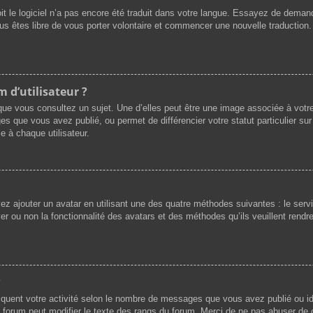
oit le logiciel n’a pas encore été traduit dans votre langue. Essayez de demande
ous êtes libre de vous porter volontaire et commencer une nouvelle traduction.
 d’utilisateur ?
que vous consultez un sujet. Une d’elles peut être une image associée à votr
es que vous avez publié, ou permet de différencier votre statut particulier su
e à chaque utilisateur.
vez ajouter un avatar en utilisant une des quatre méthodes suivantes : le servi
r ou non la fonctionnalité des avatars et des méthodes qu’ils veuillent rendre 
?
iquent votre activité selon le nombre de messages que vous avez publié ou ide
du forum peut modifier le texte des rangs du forum. Merci de ne pas abuser d