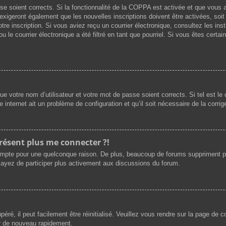
asse soient corrects. Si la fonctionnalité de la COPPA est activée et que vous
exigeront également que les nouvelles inscriptions doivent être activées, soi
votre inscription. Si vous aviez reçu un courrier électronique, consultez les i
le courrier électronique a été filtré en tant que pourriel. Si vous êtes certai
e votre nom d’utilisateur et votre mot de passe soient corrects. Si tel est l
e internet ait un problème de configuration et qu’il soit nécessaire de la corrige
présent plus me connecter ?!
ompte pour une quelconque raison. De plus, beaucoup de forums suppriment périod
sayez de participer plus activement aux discussions du forum.
ré, il peut facilement être réinitialisé. Veuillez vous rendre sur la page de 
er de nouveau rapidement.