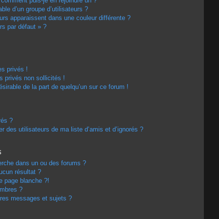
t comment puis-je en rejoindre un ?
le d’un groupe d’utilisateurs ?
eurs apparaissent dans une couleur différente ?
rs par défaut » ?
s privés !
privés non sollicités !
désirable de la part de quelqu’un sur ce forum !
rés ?
 des utilisateurs de ma liste d’amis et d’ignorés ?
s
erche dans un ou des forums ?
cun résultat ?
e page blanche ?!
embres ?
res messages et sujets ?