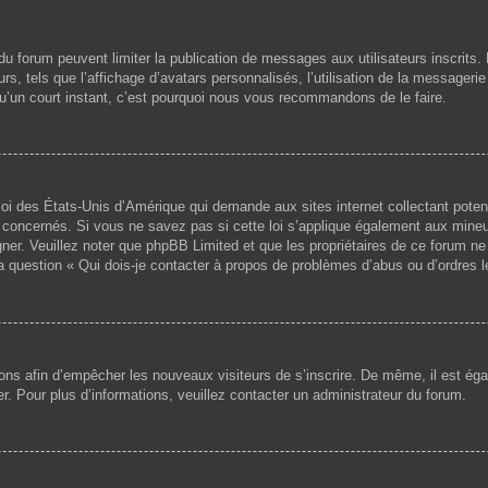
s du forum peuvent limiter la publication de messages aux utilisateurs inscri
s, tels que l’affichage d’avatars personnalisés, l’utilisation de la messagerie 
 qu’un court instant, c’est pourquoi nous vous recommandons de le faire.
loi des États-Unis d’Amérique qui demande aux sites internet collectant pote
concernés. Si vous ne savez pas si cette loi s’applique également aux mineu
igner. Veuillez noter que phpBB Limited et que les propriétaires de ce forum 
la question « Qui dois-je contacter à propos de problèmes d’abus ou d’ordres l
ptions afin d’empêcher les nouveaux visiteurs de s’inscrire. De même, il est é
iser. Pour plus d’informations, veuillez contacter un administrateur du forum.