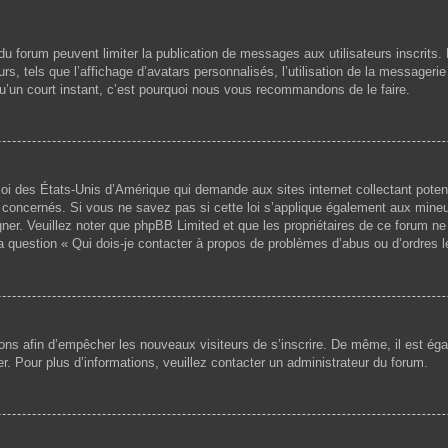
s du forum peuvent limiter la publication de messages aux utilisateurs inscri
s, tels que l’affichage d’avatars personnalisés, l’utilisation de la messagerie 
 qu’un court instant, c’est pourquoi nous vous recommandons de le faire.
loi des États-Unis d’Amérique qui demande aux sites internet collectant pote
concernés. Si vous ne savez pas si cette loi s’applique également aux mineu
igner. Veuillez noter que phpBB Limited et que les propriétaires de ce forum 
la question « Qui dois-je contacter à propos de problèmes d’abus ou d’ordres l
ptions afin d’empêcher les nouveaux visiteurs de s’inscrire. De même, il est é
iser. Pour plus d’informations, veuillez contacter un administrateur du forum.