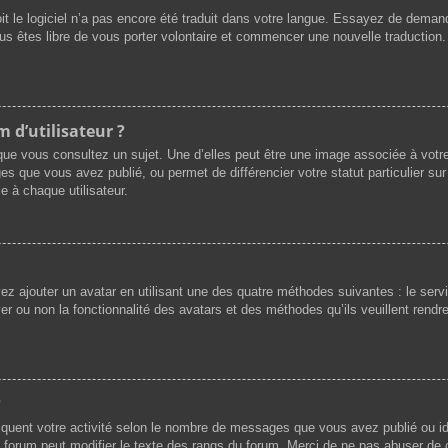
oit le logiciel n’a pas encore été traduit dans votre langue. Essayez de demande
ous êtes libre de vous porter volontaire et commencer une nouvelle traduction.
 d’utilisateur ?
que vous consultez un sujet. Une d’elles peut être une image associée à votr
es que vous avez publié, ou permet de différencier votre statut particulier su
e à chaque utilisateur.
vez ajouter un avatar en utilisant une des quatre méthodes suivantes : le servi
r ou non la fonctionnalité des avatars et des méthodes qu’ils veuillent rendre 
?
iquent votre activité selon le nombre de messages que vous avez publié ou ide
du forum peut modifier le texte des rangs du forum. Merci de ne pas abuser d