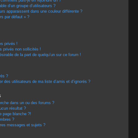
t comment puis-je en rejoindre un ?
le d’un groupe d’utilisateurs ?
eurs apparaissent dans une couleur différente ?
rs par défaut » ?
s privés !
privés non sollicités !
désirable de la part de quelqu’un sur ce forum !
rés ?
 des utilisateurs de ma liste d’amis et d’ignorés ?
s
erche dans un ou des forums ?
cun résultat ?
e page blanche ?!
embres ?
res messages et sujets ?