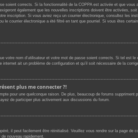
asse soient corrects. Si la fonctionnalité de la COPPA est activée et que vous
exigeront également que les nouvelles inscriptions doivent être activées, soi
votre inscription. Si vous aviez reçu un courrier électronique, consultez les i
le courrier électronique a été filtré en tant que pourriel. Si vous êtes certai
e votre nom d’utilisateur et votre mot de passe soient corrects. Si tel est l
e internet ait un problème de configuration et qu’il soit nécessaire de la corrige
présent plus me connecter ?!
ompte pour une quelconque raison. De plus, beaucoup de forums suppriment périod
sayez de participer plus activement aux discussions du forum.
ré, il peut facilement être réinitialisé. Veuillez vous rendre sur la page de 
er de nouveau rapidement.