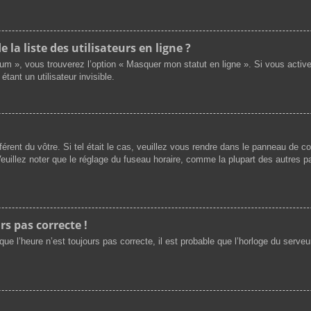
a liste des utilisateurs en ligne ?
rum », vous trouverez l’option « Masquer mon statut en ligne ». Si vous activ
nt un utilisateur invisible.
férent du vôtre. Si tel était le cas, veuillez vous rendre dans le panneau de cont
illez noter que le réglage du fuseau horaire, comme la plupart des autres par
rs pas correcte !
ue l’heure n’est toujours pas correcte, il est probable que l’horloge du serveur