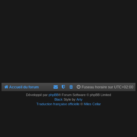
Accueil du forum
Fuseau horaire sur
UTC+02:00
Développé par
phpBB
® Forum Software © phpBB Limited
Black
Style by
Arty
Traduction française officielle
©
Miles Cellar