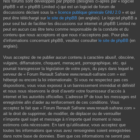
Nos forums sont développés par phpBB (désignés ci-après par « logiciel
phpBB » et « phpBB Limited ») qui est un logiciel de forum de
discussions déclaré sous la «
licence publique générale GNU 2.0
» et qui
peut être téléchargé sur
le site de phpBB
(en anglais). Le logiciel phpBB a
pour seul but de faciliter les discussions sur internet et phpBB Limited ne
peut en aucun cas être tenu comme responsable de la conduite et du
contenu que nous acceptons et que nous n’acceptons pas. Pour plus
d’informations concernant phpBB, veuillez consulter
le site de phpBB
(en
anglais).
Vous acceptez de ne publier aucun contenu à caractère abusif, obscène,
vulgaire, diffamatoire, choquant, menaçant, pornographique, etc. qui
pourrait transgresser la législation de votre pays, du pays dans lequel le
serveur de « Forum Renault Safrane www.renault-safrane.com » est
hébergé ou encore la loi internationale. Si vous ne respectez pas ces
dispositions, vous vous exposez à un bannissement immédiat et définitif
et nous nous réservons le droit d’avertir votre fournisseur d’accès à
internet et les autorités officielles. L’adresse IP de tous les messages est
enregistrée afin d’aider au renforcement de ces conditions. Vous
acceptez le fait que « Forum Renault Safrane www.renault-safrane.com »
ait le droit de supprimer, de modifier, de déplacer ou de verrouiller
n’importe quel sujet et message à n’importe quel moment si nous
estimons cela nécessaire. En tant qu’utilisateur, vous acceptez que
toutes les informations que vous avez renseignées soient enregistrées
dans notre base de données. Bien que ces informations ne seront pas