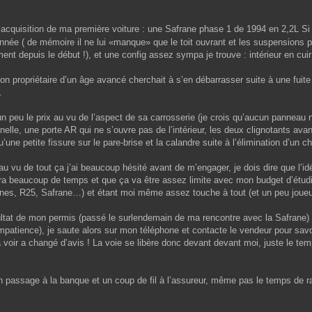
 l’acquisition de ma première voiture : une Safrane phase 1 de 1994 en 2,2L S
ionnée ( de mémoire il ne lui «manque» que le toit ouvrant et les suspensio
nt depuis le début !), et une config assez sympa je trouve : intérieur en cuir 
propriétaire d’un âge avancé cherchait à s’en débarrasser suite à une fuite au
.
un peu le prix au vu de l’aspect de sa carrosserie (je crois qu’aucun panneau n
lle, une porte AR qui ne s’ouvre pas de l’intérieur, les deux clignotants avant 
qu’une petite fissure sur le pare-brise et la calandre suite à l’élimination d’un
’au vu de tout ça j’ai beaucoup hésité avant de m’engager, je dois dire que l’
dra beaucoup de temps et que ça va être assez limite avec mon budget d’étu
ines, R25, Safrane…) et étant moi même assez touche à tout (et un peu joueur
sultat de mon permis (passé le surlendemain de ma rencontre avec la Safrane)
mpatience), je saute alors sur mon téléphone et contacte le vendeur pour savoi
a voir a changé d’avis ! La voie se libère donc devant devant moi, juste le te
 passage à la banque et un coup de fil à l’assureur, même pas le temps de ra