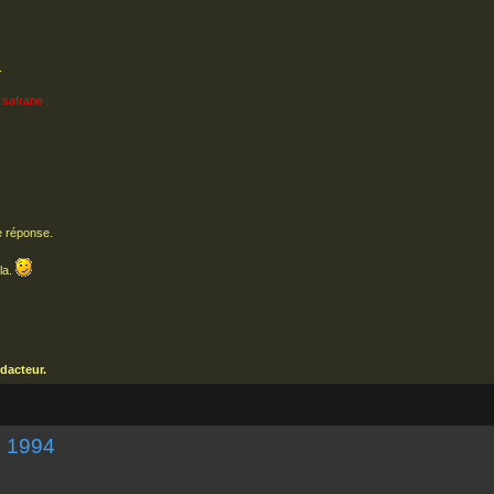
.
 safrane :
e réponse.
la.
dacteur.
E 1994