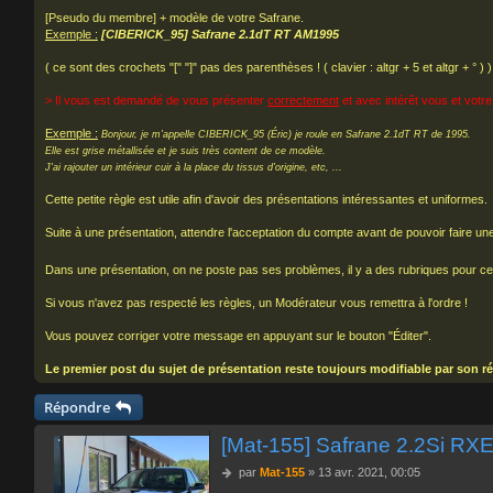
[Pseudo du membre] + modèle de votre Safrane.
Exemple :
[CIBERICK_95] Safrane 2.1dT RT AM1995
( ce sont des crochets "[" "]" pas des parenthèses ! ( clavier : altgr + 5 et altgr + ° ) )
> Il vous est demandé de vous présenter
correctement
et avec intérêt vous et votre
Exemple :
Bonjour, je m'appelle CIBERICK_95 (Éric) je roule en Safrane 2.1dT RT de 1995.
Elle est grise métallisée et je suis très content de ce modèle.
J'ai rajouter un intérieur cuir à la place du tissus d'origine, etc, ...
Cette petite règle est utile afin d'avoir des présentations intéressantes et uniformes.
Suite à une présentation, attendre l'acceptation du compte avant de pouvoir faire un
Dans une présentation, on ne poste pas ses problèmes, il y a des rubriques pour ce
Si vous n'avez pas respecté les règles, un Modérateur vous remettra à l'ordre !
Vous pouvez corriger votre message en appuyant sur le bouton "Éditer".
Le premier post du sujet de présentation reste toujours modifiable par son ré
Répondre
[Mat-155] Safrane 2.2Si RX
M
par
Mat-155
»
13 avr. 2021, 00:05
e