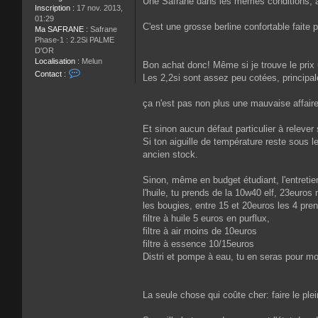
Une Safrane dans les mêmes conditions, au
Inscription :
17 nov. 2013,
01:29
C'est une grosse berline confortable faite p
Ma SAFRANE :
Safrane
Phase-1 : 2.2Si PALME
D'OR
Localisation :
Melun
Bon achat donc! Même si je trouve le prix u
C
Contact :
Les 2,2si sont assez peu cotées, princip
o
n
ça n'est pas non plus une mauvaise affaire
t
a
c
Et sinon aucun défaut particulier à relever
t
Si ton aiguille de température reste sous le 
e
ancien stock.
r
P
a
Sinon, même en budget étudiant, l'entretie
l
l'huile, tu prends de la 10w40 elf, 23euros 
m
les bougies, entre 15 et 20euros les 4 pr
e
filtre à huile 5 euros en purflux,
d
filtre à air moins de 10euros
o
r
filtre à essence 10/15euros
Distri et pompe à eau, tu en seras pour m
La seule chose qui coûte cher: faire le ple