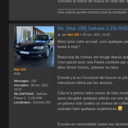
Surveille la tresse de masse et l'état des 
Une voiture qu'elle est bien pour la conduire!
Re: [Mat-155] Safrane 2.2Si RX
M
par
Mat-155
»
28 nov. 2021, 12:43
e
Merci pour votre accueil, voici quelques 
s
honte à moi) !
s
a
g
Beaucoup de choses ont bougé depuis que 
e
s’est passé avec une Fiesta conduite par 
dans divers fossés, poteaux ou talus
Mat-155
RXE
Ensuite j’ai eu l’occasion de trouver un jo
Messages :
224
méconnue même par les anciens…
Inscription :
08 avr. 2021,
10:37
Cela m’a permis entre autres de faire monter
Ma SAFRANE :
Safrane
aussi récupéré quelques pièces sur une épa
Phase-1 : 2.2Si RXE
Localisation :
Gironde (33)
un pulseur d’air (valéo) un moteur de coffr
souhaite faire quelques expériences
Ensuite en rassemblant toutes les factures