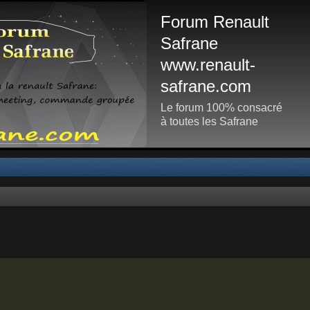
Forum Renault
Safrane
www.renault-
safrane.com
Le forum 100% consacré
à toutes les Safrane