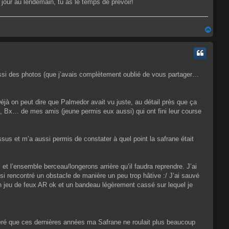
 jour au lendemain, tu as le temps de prévoir!
H
a
u
t
aussi des photos (que j’avais complètement oublié de vous partager…
 on peut dire que Palmedor avait vu juste, au détail près que ça
, Bx… de mes amis (jeune permis eux aussi) qui ont fini leur course
sus et m’a aussi permis de constater à quel point la safrane était
 et l’ensemble berceau/longerons arrière qu’il faudra reprendre. J’ai
si rencontré un obstacle de manière un peu trop hâtive :/ J’ai sauvé
, un jeu de feux AR ok et un bandeau légèrement cassé sur lequel je
avéré que ces dernières années ma Safrane ne roulait plus beaucoup