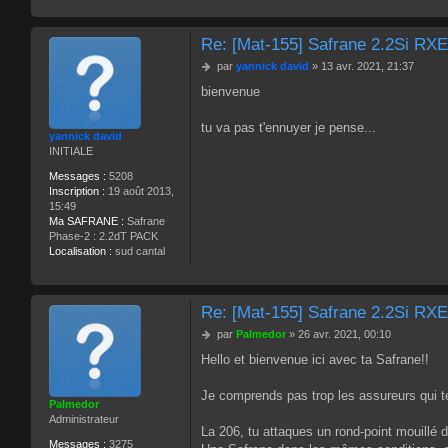
t
e
Re: [Mat-155] Safrane 2.2Si RX
r
j
M
par
yannick david
»
13 avr. 2021, 21:37
p
e
d
bienvenue
s
u
s
b
a
tu va pas t'ennuyer je pense...
u
yannick david
g
c
INITIALE
e
Messages :
5208
Inscription :
19 août 2013,
15:49
Ma SAFRANE :
Safrane
Phase-2 : 2.2dT PACK
Localisation :
sud cantal
Re: [Mat-155] Safrane 2.2Si RX
M
par
Palmedor
»
26 avr. 2021, 00:10
e
Hello et bienvenue ici avec ta Safrane!!
s
s
a
Je comprends pas trop les assureurs qui t
Palmedor
g
Administrateur
e
La 206, tu attaques un rond-point mouillé de
Messages :
3275