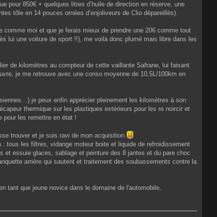
ue pour 850€ + quelques litres d’huile de direction en réserve, une
antes tôle en 14 pouces ornées d’enjoliveurs de Clio dépareillés).
jeune comme moi et que je ferais mieux de prendre une 206 comme tout
ès lui une voiture de sport !!), me voilà donc plumé mais libre dans les
lier de kilomètres au compteur de cette vaillante Safrane, lui faisant
découvre, je me retrouve avec une conso moyenne de 10,5L/100km en
es siennes…) je peux enfin apprécier pleinement les kilomètres à son
capeur thermique sur les plastiques extérieurs pour les re noircir et
e pour les remettre en état !
sse trouver et je suis ravi de mon acquisition
 tous les filtres, vidange moteur boite et liquide de refroidissement
 et essuie glaces, sablage et peinture des 8 jantes et du pare choc
anquette arrière qui sautent et traitement des soubassements contre la
en tant que jeune novice dans le domaine de l'automobile.