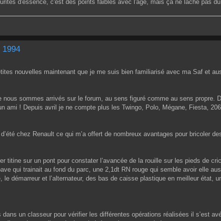
durites d'essence, c'est des points faibles avec l'âge, mais ça ne lâche pas du
E 1994
petites nouvelles maintenant que je me suis bien familiarisé avec ma Saf et 
nous sommes arrivés sur le forum, au sens figuré comme au sens propre. Déjà
un ami ! Depuis avril je ne compte plus les Twingo, Polo, Mégane, Fiesta, 206
b d’été chez Renault ce qui m’a offert de nombreux avantages pour bricoler des
 titine sur un pont pour constater l’avancée de la rouille sur les pieds de cric
ve qui trainait au fond du parc, une 2,1dt RN rouge qui semble avoir elle aus
e, le démarreur et l’alternateur, des bas de caisse plastique en meilleur état
 dans un classeur pour vérifier les différentes opérations réalisées il s’est 