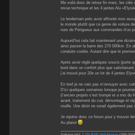
Me voilà donc de retour fin mars, les clés 
revue technique et les 4 jantes Alu «Elysée»
Le lendemain près avoir affronté mon assur
le monde plutôt que ce genre de voiture de 
rues de Périgueux aux commandes d’un p
Aujourd’hui cela fait maintenant une dizaine
ainsi passer la barre des 270 000km. En a
conduite coolée. Autant dire que le premi
Après avoir réglé quelques soucis (porte qu
bord dans un confort plus que satisfaisant.
j’ai trouvé pour 20e un lot de 4 jantes Elys
En bref je ne vais pas m’ennuyer avec cette
D’ici quelques semaines lorsque je pourrais
(l’ancien proprio s’est trompé et a mis d
avant, traitement du cuir, démontage et ré
rouille. Une distri ne serait également pa
Je rejoins donc ce forum pour y trouver d
Au plaisir
Safrane ph1
2,2Si RXE Vert Abysse
(299.000