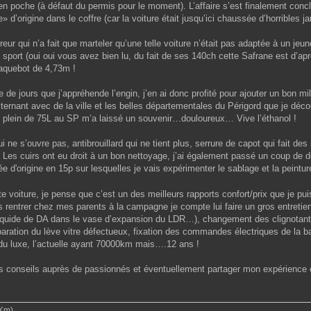
en poche (à défaut du permis pour le moment). L’affaire s’est finalement concl
 d’origine dans le coffre (car la voiture était jusqu’ici chaussée d’horribles j
eur qui n’a fait que marteler qu’une telle voiture n’était pas adaptée à un 
sport (oui oui vous avez bien lu, du fait de ses 140ch cette Safrane est d’apr
aquebot de 4,73m !
 de jours que j’appréhende l’engin, j’en ai donc profité pour ajouter un bon mil
lternant avec de la ville et les belles départementales du Périgord que je 
er plein de 75L au SP m’a laissé un souvenir…douloureux… Vive l’éthanol !
i ne s’ouvre pas, antibrouillard qui ne tient plus, serrure de capot qui fait d
 Les cuirs ont eu droit à un bon nettoyage, j’ai également passé un coup de dé
ée d'origine en 15p sur lesquelles je vais expérimenter le sablage et la peintur
 voiture, je pense que c’est un des meilleurs rapports confort/prix que je pui
 rentrer chez mes parents à la campagne je compte lui faire un gros entretien :
u liquide de DA dans le vase d’expansion du LDR…), changement des clignotants
paration du lève vitre défectueux, fixation des commandes électriques de la b
s du luxe, l’actuelle ayant 70000km mais….12 ans !
es conseils auprès de passionnés et éventuellement partager mon expérience 
Km)