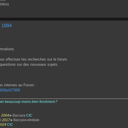
00km)
E 1994
ormations.
ux effectuer tes recherches sur le forum.
s questions sur des nouveaux sujets.
os internes au Forum :
. 60#p427999
her beaucoup moins bien forcément !
"
3
2004
►Baccara
CIC
0
2017
►Baccara➔Initiale
2024
CIC