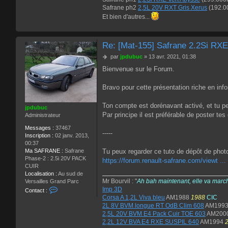
Safrane ph2
2,5L 20V RXT Gris Xerus
(192.0
Et bien d'autres...
Re: [Mat-155] Safrane 2.2Si RX
M
par
jpdubuc
»
13 avr. 2021, 01:38
e
Bienvenue sur le Forum.
s
s
a
Bravo pour cette présentation riche en inf
g
e
Ton compte est dorénavant activé, et tu pe
jpdubuc
Par principe il est préférable de poster te
Administrateur
Messages :
37467
-----
Inscription :
02 janv. 2013,
00:37
Ma SAFRANE :
Safrane
Tu peux regarder ce tuto de dépôt de phot
Phase-2 : 2.5i 20V PACK
https://forum.renault-safrane.com/viewt ..
CUIR
Localisation :
Au sud de
Mr Bourvil : "
Ah bah maintenant, elle va marc
Versailles Grand Parc
C
Imp 3D
Contact :
o
Corsa A 1,2L Viva bleu
AM1988
1988
CIC
n
2L 8V BVM longue RT OdB Clim 608
AM199
t
2,5L 20V BVM E4 Pack Cuir TOE 603
AM200
a
2,2L 12V BVA E4 RXE SUSPIL 640
AM1994
c