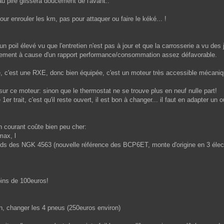
 pire glissera doucement de l'avant..
our enrouler les km, pas pour attaquer ou faire le kéké... !
n poil élevé vu que l'entretien n'est pas à jour et que la carrosserie a vu des 
alement à cause d'un rapport performance/consommation assez défavorable.
, c'est une RXE, donc bien équipée, c'est un moteur très accessible mécaniquem
 sur ce moteur: sinon que le thermostat ne se trouve plus en neuf nulle part!
1er trait, c'est qu'il reste ouvert, il est bon à changer... il faut en adapter u
n courant coûte bien peu cher:
max, l
ends des NGK 4563 (nouvelle référence des BCP6ET, monte d'origine en 3 élec
oins de 100euros!
in, changer les 4 pneus (250euros environ)