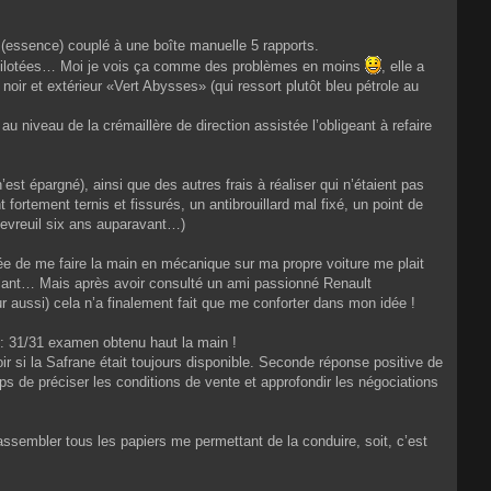
i (essence) couplé à une boîte manuelle 5 rapports.
ns pilotées… Moi je vois ça comme des problèmes en moins
, elle a
noir et extérieur «Vert Abysses» (qui ressort plutôt bleu pétrole au
 niveau de la crémaillère de direction assistée l’obligeant à refaire
’est épargné), ainsi que des autres frais à réaliser qui n’étaient pas
fortement ternis et fissurés, un antibrouillard mal fixé, un point de
 chevreuil six ans auparavant…)
idée de me faire la main en mécanique sur ma propre voiture me plait
diant… Mais après avoir consulté un ami passionné Renault
 aussi) cela n’a finalement fait que me conforter dans mon idée !
 : 31/31 examen obtenu haut la main !
r si la Safrane était toujours disponible. Seconde réponse positive de
mps de préciser les conditions de vente et approfondir les négociations
ssembler tous les papiers me permettant de la conduire, soit, c’est