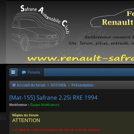
Forums
Accueil du forum
ACCUEIL
Présentation
[Mat-155] Safrane 2.2Si RXE 1994
Modérateur :
Équipe Modérateurs
Règles du forum
ATTENTION
> Le
titre
de votre présentation doit être de la forme suivante :