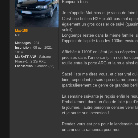
Bonjour à tous
s
s
a
Je m’appelle Matthias et je viens de faire
g
C’est une finition RXE plutôt pas mal opt
e
également un gros dossier de suivi (quasime
soleil).
Mat-155
Longtemps restée dans la même famille, son 
RXE
l’appoint de liquide tous les 100km environ
Messages :
224
Inscription :
08 avr. 2021,
Affichée à 1100€ en l’état j’ai pu négocier 
10:37
Ma SAFRANE :
Safrane
précisés dans l’annonce (clim non fonctionne
Phase-1 : 2.2Si RXE
rouille entre la porte ARG et la roue ainsi 
Localisation :
Gironde (33)
Sacré liste me direz vous, et c’est vrai qu
bien, cependant je sais que cela me pren
(particulièrement ce genre de grandes berl
La semaine suivante je reçois enfin le ré
Probablement dans un élan de folie (ou d’i
la journée, l’autre personne censée venir l
et je saute sur l’occasion !
Rendez vous est pris pour le lendemain, un
un ami qui la ramènera pour moi.