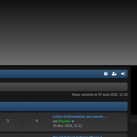
Nous sommes le 07 août 2026, 12:10
Lettre d'information aux memb…
3
4
C
par
Roro62
o
15 févr. 2019, 11:12
n
s
Re: [jpdubuc] Safrane Phase-1…