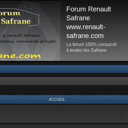
Forum Renault
Safrane
www.renault-
safrane.com
Le forum 100% consacré
à toutes les Safrane
ACCUEIL