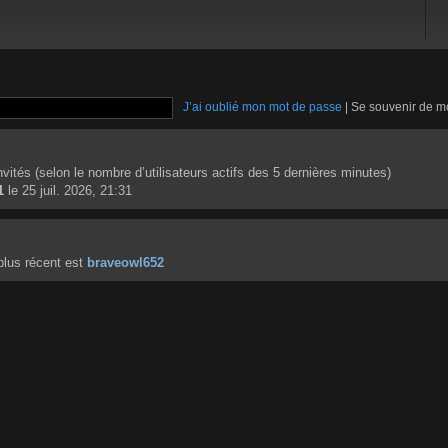
J’ai oublié mon mot de passe
|
Se souvenir de m
 invités (selon le nombre d’utilisateurs actifs des 5 dernières minutes)
1
le 25 juil. 2026, 21:31
lus récent est
braveowl652