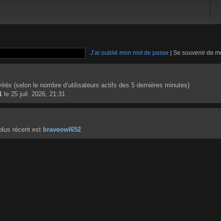
J’ai oublié mon mot de passe
|
Se souvenir de m
invités (selon le nombre d’utilisateurs actifs des 5 dernières minutes)
1
le 25 juil. 2026, 21:31
lus récent est
braveowl652