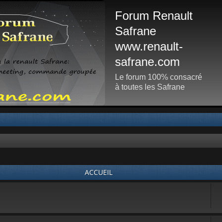
Forum Renault
Safrane
www.renault-
safrane.com
Le forum 100% consacré
à toutes les Safrane
ACCUEIL