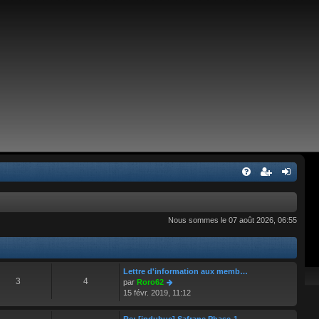
Nous sommes le 07 août 2026, 06:55
Lettre d'information aux memb…
3
4
C
par
Roro62
o
15 févr. 2019, 11:12
n
s
Re: [jpdubuc] Safrane Phase-1…