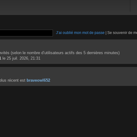
J’ai oublié mon mot de passe
|
Se souvenir de m
 invités (selon le nombre d’utilisateurs actifs des 5 dernières minutes)
1
le 25 juil. 2026, 21:31
lus récent est
braveowl652