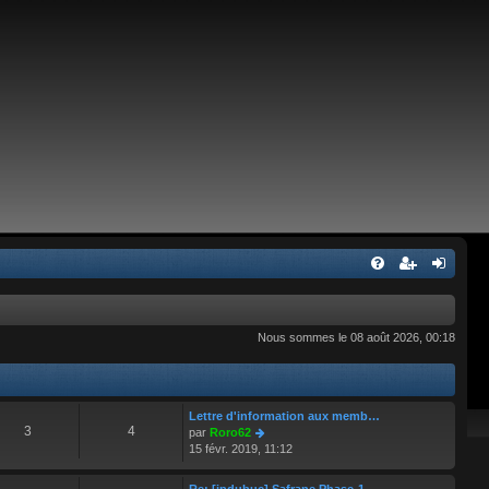
Nous sommes le 08 août 2026, 00:18
Lettre d'information aux memb…
3
4
C
par
Roro62
o
15 févr. 2019, 11:12
n
s
Re: [jpdubuc] Safrane Phase-1…