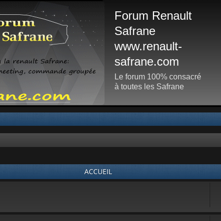
Forum Renault
Safrane
www.renault-
safrane.com
Le forum 100% consacré
à toutes les Safrane
ACCUEIL