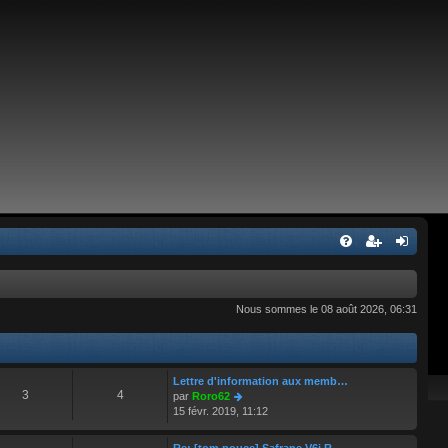
Nous sommes le 08 août 2026, 06:31
Lettre d'information aux memb…
3
4
C
par
Roro62
o
15 févr. 2019, 11:12
n
s
Re: [tom pouce] Safrane V6i R…