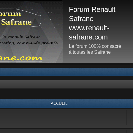
Forum Renault
Safrane
www.renault-
safrane.com
Le forum 100% consacré
à toutes les Safrane
ACCUEIL