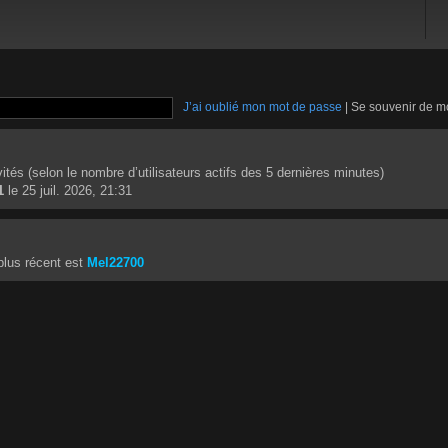
J’ai oublié mon mot de passe
|
Se souvenir de m
invités (selon le nombre d’utilisateurs actifs des 5 dernières minutes)
1
le 25 juil. 2026, 21:31
lus récent est
Mel22700